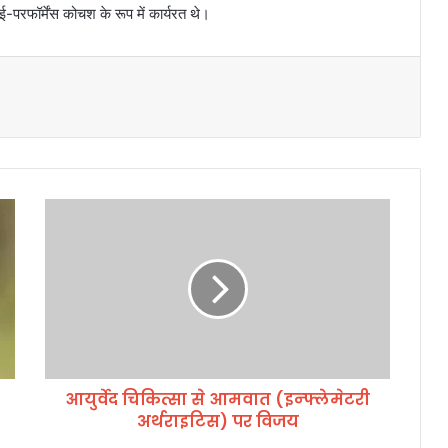
-परफॉर्मेंस कोचश के रूप में कार्यरत थे।
आ
यु
र्वे
द
चि
कि
त्सा
से
आ
आयुर्वेद चिकित्सा से आमवात (इन्फ्लेमेटरी
म
अर्थराइटिस) पर विजय
वा
त