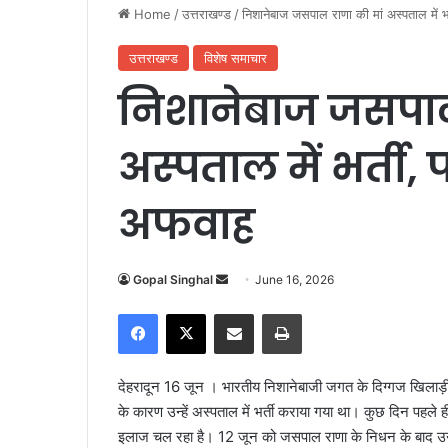
Home
/
उत्तराखण्ड
/
निशानेबाज जसपाल राणा की मां अस्पताल में 
उत्तराखण्ड
विशेष समाचार
निशानेबाज जसपाल
अस्पताल में भर्ती
अफवाह
Gopal Singhal
S
June 16, 2026
e
Facebook
X
Share via Email
Print
n
d
a
देहरादून 16 जून । भारतीय निशानेबाजी जगत के दिग्गज खिलाड़ी और
n
के कारण उन्हें अस्पताल में भर्ती कराया गया था। कुछ दिन पहले 
e
इलाज चल रहा है। 12 जून को जसपाल राणा के निधन के बाद उनकी
m