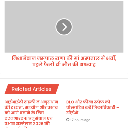
सा
नि
नि
शा
ध्य
ने
में
बा
सा
ज
मू
ज
हि
स
क
पा
वि
ल
वा
निशानेबाज जसपाल राणा की मां अस्पताल में भर्ती,
रा
ह
पहले फैली थी मौत की अफवाह
णा
की
की
तै
मां
या
अ
रि
Related Articles
स्प
यां
ता
ते
ल
आईआईटी रुड़की ने अनुसंधान
BLO और फील्ड स्टॉफ को
ज
में
की दृश्यता, सहयोग और प्रभाव
प्रोत्साहित करें जिलाधिकारी –
,
भ
को आगे बढ़ाने के लिए
सीईओ
दू
एएनआरएफ अनुसंधान एवं
र्ती
17 hours ago
ल्हों
प्रभाव सम्मेलन 2026 की
,