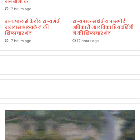
मेजबानी की
को
प
भें
ह
17 hours ago
ट
ले
राज्यपाल से केंद्रीय राज्यमंत्री
राज्यपाल से क्षेत्रीय पासपोर्ट
कि
फै
रामदास आठवले ने की
अधिकारी मालविका प्रियदर्शिनी
ए
ली
शिष्टाचार भेंट
ने की शिष्टाचार भेंट
ग
थी
ए
17 hours ago
17 hours ago
मौ
सू
त
ट
की
व
अ
वि
फ
वा
वा
ह
ह
सा
म
ग्री