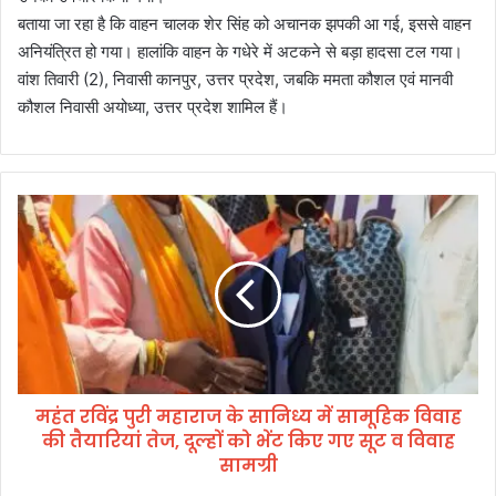
बताया जा रहा है कि वाहन चालक शेर सिंह को अचानक झपकी आ गई, इससे वाहन
अनियंत्रित हो गया। हालांकि वाहन के गधेरे में अटकने से बड़ा हादसा टल गया।
वांश तिवारी (2), निवासी कानपुर, उत्तर प्रदेश, जबकि ममता कौशल एवं मानवी
कौशल निवासी अयोध्या, उत्तर प्रदेश शामिल हैं।
म
हं
त
र
विं
द्र
पु
री
म
महंत रविंद्र पुरी महाराज के सानिध्य में सामूहिक विवाह
हा
की तैयारियां तेज, दूल्हों को भेंट किए गए सूट व विवाह
रा
ज
सामग्री
के