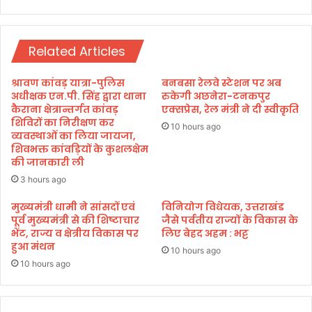
र
गि
हो
रा
गी
मै
भ
Related Articles
क्स
र्ती
वा
ह
श्रावण कांवड़ यात्रा-पुलिस
बनबसा रेलवे स्टेशन पर अब
न
अधीक्षक एन.पी. सिंह द्वारा थाना
रुकेगी अछनेरा-टनकपुर
,
कैराना क्षेत्रान्तर्गत कांवड़
एक्सप्रेस, रेल मंत्री ने दी स्वीकृति
शिविरों का निरीक्षण कर
1
10 hours ago
व्यवस्थाओं का लिया जायजा,
1
शिवभक्त कांवड़ियों के कुशलक्षेम
घा
की जानकारी ली
य
3 hours ago
ल
,
मुख्यमंत्री धामी ने सांसदों एवं
विनियोग विधेयक, उत्तराखंड
दो
पूर्व मुख्यमंत्री से की शिष्टाचार
जैसे पर्वतीय राज्यों के विकास के
की
भेंट, राज्य व क्षेत्रीय विकास पर
लिए बेहद अहम : भट्ट
हा
हुआ मंथन
10 hours ago
ल
10 hours ago
त
गं
भी