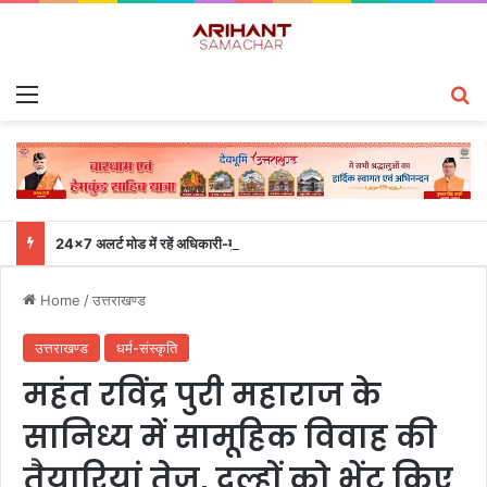
Menu
S
24×7 अलर्ट मोड में रहें अधिकारी-मुख्य सचिव एसईओसी से लगातार जनपदों के साथ समन्वय बनाए रखने के निर्देश
Home
/
उत्तराखण्ड
उत्तराखण्ड
धर्म-संस्कृति
महंत रविंद्र पुरी महाराज के
सानिध्य में सामूहिक विवाह की
तैयारियां तेज, दूल्हों को भेंट किए