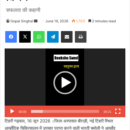
सफलता की कहानी
Gopal Singhal
S
June 16, 2026
1,703
2 minutes read
e
Facebook
X
WhatsApp
Telegram
Share via Email
Print
n
d
a
Video
n
Player
e
m
a
i
l
00:00
00:21
टिहरी गढ़वाल, 16 जून 2026 ।जिला अस्पताल बौराड़ी, नई टिहरी स्थित
आयुर्वेदिक चिकित्सालय में उपचार प्राप्त करने वाली भारती चमोली ने आयुर्वेद