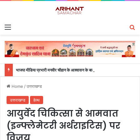
Menu
S
भाजपा मीडिया प्रभारी मनवीर चौहान के आश्वासन के बाद दो सप्ताह से चल रहा महाविद्यालय के छात्रों का धरना समाप्त
Home
/
उत्तराखण्ड
उत्तराखण्ड
हेल्थ
आयुर्वेद चिकित्सा से आमवात
(इन्फ्लेमेटरी अर्थराइटिस) पर
विजय