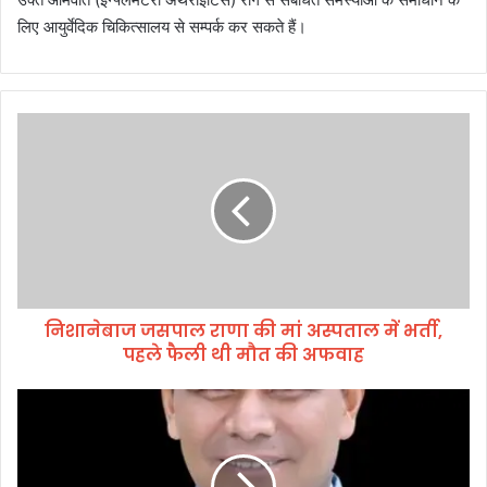
लिए आयुर्वेदिक चिकित्सालय से सम्पर्क कर सकते हैं।
नि
शा
ने
बा
ज
ज
स
पा
ल
निशानेबाज जसपाल राणा की मां अस्पताल में भर्ती,
रा
पहले फैली थी मौत की अफवाह
णा
की
मां
अ
अ
गा
स्प
मी
ता
कै