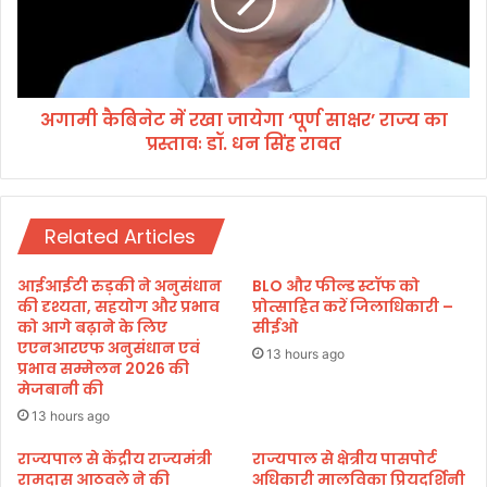
ल
बि
में
ने
भ
ट
र्ती
में
,
र
प
अगामी कैबिनेट में रखा जायेगा ‘पूर्ण साक्षर’ राज्य का
खा
ह
प्रस्तावः डॉ. धन सिंह रावत
जा
ले
ये
फै
गा
ली
‘
थी
Related Articles
पू
मौ
र्ण
त
सा
आईआईटी रुड़की ने अनुसंधान
BLO और फील्ड स्टॉफ को
की
क्ष
की दृश्यता, सहयोग और प्रभाव
प्रोत्साहित करें जिलाधिकारी –
अ
र
को आगे बढ़ाने के लिए
सीईओ
फ
एएनआरएफ अनुसंधान एवं
’
13 hours ago
प्रभाव सम्मेलन 2026 की
वा
रा
मेजबानी की
ह
ज्य
का
13 hours ago
प्र
राज्यपाल से केंद्रीय राज्यमंत्री
राज्यपाल से क्षेत्रीय पासपोर्ट
स्ता
रामदास आठवले ने की
अधिकारी मालविका प्रियदर्शिनी
वः