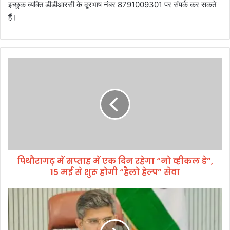
इच्छुक व्यक्ति डीडीआरसी के दूरभाष नंबर 8791009301 पर संपर्क कर सकते
हैं।
पि
थौ
रा
ग
ढ़
में
स
प्ता
ह
पिथौरागढ़ में सप्ताह में एक दिन रहेगा “नो व्हीकल डे”,
में
15 मई से शुरू होगी “हैलो हेल्प” सेवा
ए
क
दि
उ
न
प
र
जि
हे
ला