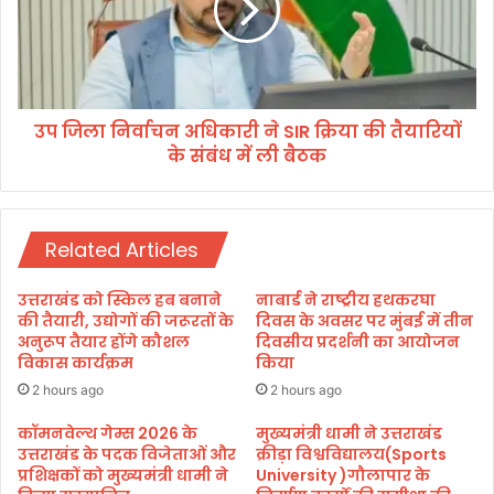
गा
नि
“
र्वा
नो
च
व्ही
न
क
अ
ल
उप जिला निर्वाचन अधिकारी ने SIR क्रिया की तैयारियों
धि
डे
के संबंध में ली बैठक
का
”
री
,
ने
1
S
5
Related Articles
I
म
R
ई
क्रि
उत्तराखंड को स्किल हब बनाने
नाबार्ड ने राष्ट्रीय हथकरघा
से
या
की तैयारी, उद्योगों की जरूरतों के
दिवस के अवसर पर मुंबई में तीन
शु
की
अनुरूप तैयार होंगे कौशल
दिवसीय प्रदर्शनी का आयोजन
रू
विकास कार्यक्रम
किया
तै
हो
या
2 hours ago
2 hours ago
गी
रि
“
यों
कॉमनवेल्थ गेम्स 2026 के
मुख्यमंत्री धामी ने उत्तराखंड
है
उत्तराखंड के पदक विजेताओं और
क्रीड़ा विश्वविद्यालय(Sports
के
प्रशिक्षकों को मुख्यमंत्री धामी ने
University )गौलापार के
लो
सं