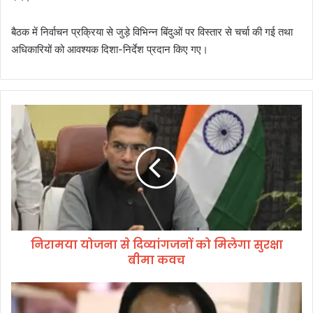
बैठक में निर्वाचन प्रक्रिया से जुड़े विभिन्न बिंदुओं पर विस्तार से चर्चा की गई तथा
अधिकारियों को आवश्यक दिशा-निर्देश प्रदान किए गए।
नि
रा
म
या
यो
ज
ना
से
दि
निरामया योजना से दिव्यांगजनों को मिलेगा सुरक्षा
व्यां
बीमा कवच
ग
ज
नों
आ
को
म