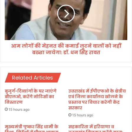
मि
लो
ले
गों
गा
की
सु
मे
र
ह
क्षा
न
बी
त
मा
आम लोगों की मेहनत की कमाई लूटने वालों को नहीं
की
क
बख्शा जायेगा: डाॅ. धन सिंह रावत
क
व
मा
च
ई
लू
Related Articles
ट
ने
वा
बुजुर्ग-दिव्यांगों के घर जाएंगे
उत्तराखंड में ईपीएफओ के क्षेत्रीय
लों
बीएलओ, करेंगे नोटिसों का
एवं जिला कार्यालय खोलने के
को
निस्तारण
प्रस्ताव पर विचार करेगी केंद्र
सरकार
न
15 hours ago
हीं
15 hours ago
ब
ख्शा
मुख्यमंत्री पुष्कर सिंह धामी के
सहकारिता में हरियाणा व