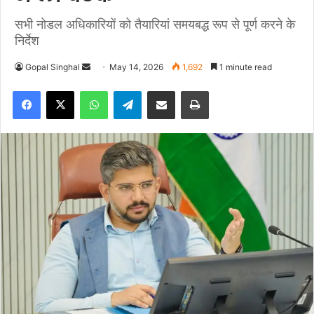
सभी नोडल अधिकारियों को तैयारियां समयबद्ध रूप से पूर्ण करने के
निर्देश
Gopal Singhal
S
May 14, 2026
1,692
1 minute read
e
Facebook
X
WhatsApp
Telegram
Share via Email
Print
n
d
a
n
e
m
a
i
l