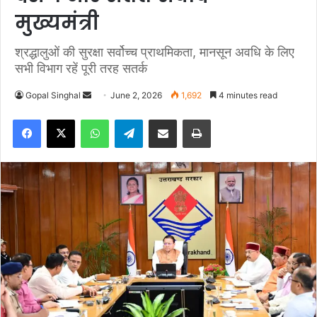
मुख्यमंत्री
श्रद्धालुओं की सुरक्षा सर्वोच्च प्राथमिकता, मानसून अवधि के लिए
सभी विभाग रहें पूरी तरह सतर्क
Gopal Singhal
S
June 2, 2026
1,692
4 minutes read
e
Facebook
X
WhatsApp
Telegram
Share via Email
Print
n
d
a
n
e
m
a
i
l