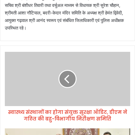
सचिव श्री बंशीधर तिवारी तथा वर्चुअल माध्यम से विधायक श्री सुरेश चौहान,
श्रीमती आशा नौटियाल, बदरी-केदार मंदिर समिति के अध्यक्ष श्री हेमंत द्विवेदी,
आयुक्त गढ़वाल श्री आनंद स्वरूप एवं संबंधित जिलाधिकारी एवं पुलिस अधीक्षक
उपस्थित रहे।
स्वा
स्थ्य
सं
स्था
नों
का
हो
गा
सं
स्वास्थ्य संस्थानों का होगा संयुक्त सुरक्षा ऑडिट, डीएम ने
यु
गठित की बहु-विभागीय निरीक्षण समिति
क्त
सु
र
आ