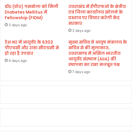
मा
ने
डॉ० (प्रो०) पसबोला को मिली
उत्तराखंड में ईपीएफओ के क्षेत्रीय
र्ग
सा
Diabetes Mellitus में
एवं जिला कार्यालय खोलने के
द
झा
Fellowship (FIDM)
प्रस्ताव पर विचार करेगी केंद्र
र्श
सरकार
कि
3 days ago
न
ए
3 days ago
:
अ
चौ
नु
देश भर में आयुर्वेद के 6302
मुख्य सचिव ने आयुष मंत्रालय के
हा
पीएचसी और 3191 सीएचसी से
सचिव से की मुलाकात,
भ
हो रहा है उपचार
उत्तराखण्ड में अखिल भारतीय
न
व
आयुर्वेद संस्थान (AIIA) की
,
4 days ago
स्थापना का रखा मजबूत पक्ष
पी
7 days ago
ड़ि
तों
को
त्व
रि
त
न्या
य
प
र