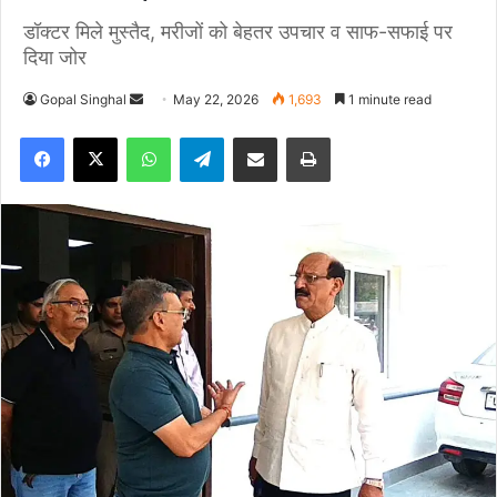
डॉक्टर मिले मुस्तैद, मरीजों को बेहतर उपचार व साफ-सफाई पर
दिया जोर
Gopal Singhal
S
May 22, 2026
1,693
1 minute read
e
Facebook
X
WhatsApp
Telegram
Share via Email
Print
n
d
a
n
e
m
a
i
l