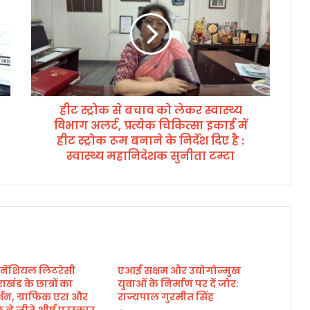
स्ट्रो
क
से
ब
चा
व
को
हीट स्ट्रोक से बचाव को लेकर स्वास्थ्य
ले
विभाग अलर्ट, प्रत्येक चिकित्सा इकाई में
क
र
हीट स्ट्रोक रूम बनाने के निर्देश दिए है :
स्वा
स्वास्थ्य महानिदेशक सुनीता टम्टा
स्थ्य
वि
भा
ग
अ
ल
र्ट
ेंशियल लिटरेसी
,
एआई सक्षम और उद्योगोन्मुख
तराखंड के छात्रों का
युवाओं के निर्माण पर दें जोर:
प्र
र्शन, ग्राफिक एरा और
राज्यपाल गुरमीत सिंह
त्ये