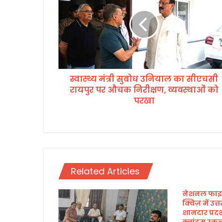
मं
त्री
सु
बो
ध
उ
नि
स्वास्थ्य मंत्री सुबोध उनियाल का सीएचसी
या
रायपुर पर औचक निरीक्षण, व्यवस्थाओं को
ल
का
परखा
सी
ए
च
सी
रा
य
Related Articles
पु
र
प
नेशनल फाइन
क्विज़ में उत्
र
शानदार प्रद
औ