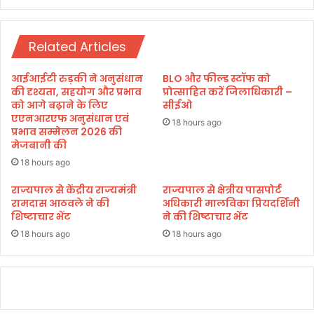
ट
रु
प
आ
ड़े
त
Related Articles
हैं
1
:
0
आईआईटी रुड़की ने अनुसंधान
BLO और फील्ड स्टॉफ को
च
अ
की दृश्यता, सहयोग और प्रभाव
प्रोत्साहित करें जिलाधिकारी –
मो
प्रै
को आगे बढ़ाने के लिए
सीईओ
ली
ल
एएनआरएफ अनुसंधान एवं
18 hours ago
प्रभाव सम्मेलन 2026 की
2
मेजबानी की
0
2
18 hours ago
6
राज्यपाल से केंद्रीय राज्यमंत्री
राज्यपाल से क्षेत्रीय पासपोर्ट
को
रामदास आठवले ने की
अधिकारी मालविका प्रियदर्शिनी
रा
शिष्टाचार भेंट
ने की शिष्टाचार भेंट
ज्य
18 hours ago
18 hours ago
पा
ल
ले
फ्टि
नें
ट