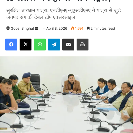
सुरक्षित चारधाम यात्राः एनडीएमए-यूएसडीएमए ने यात्रा से जुडे
जनपद संग की टेबल टॉप एक्सरसाइज
Gopal Singhal
S
April 8, 2026
1,691
2 minutes read
e
Facebook
X
WhatsApp
Telegram
Share via Email
Print
n
d
a
n
e
m
a
i
l