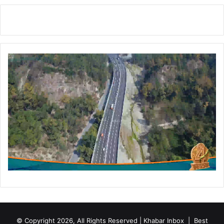
ज
न
र
ल
(
रि
)
गु
र
मी
त
सिं
ह
की
स्व
-
ग
ण
ना
से
की
© Copyright 2026, All Rights Reserved | Khabar Inbox |
Best