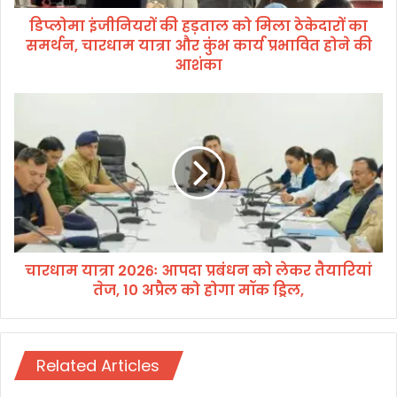
की
डिप्लोमा इंजीनियरों की हड़ताल को मिला ठेकेदारों का
ह
समर्थन, चारधाम यात्रा और कुंभ कार्य प्रभावित होने की
ड़
ता
आशंका
ल
को
चा
मि
र
ला
धा
ठे
म
के
या
दा
त्रा
रों
2
का
0
स
2
म
चारधाम यात्रा 2026ः आपदा प्रबंधन को लेकर तैयारियां
6ः
र्थ
तेज, 10 अप्रैल को होगा मॉक ड्रिल,
आ
न
प
,
दा
चा
प्र
र
Related Articles
बं
धा
ध
म