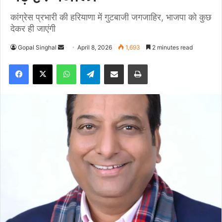
कांग्रेस प्रभारी की हरियाणा में गुटबाजी जगजाहिर, भाजपा को कुछ
देकर ही जाएंगी
Gopal Singhal
S
April 8, 2026
1,693
2 minutes read
e
Facebook
X
WhatsApp
Telegram
Share via Email
Print
n
d
a
n
e
m
a
i
l