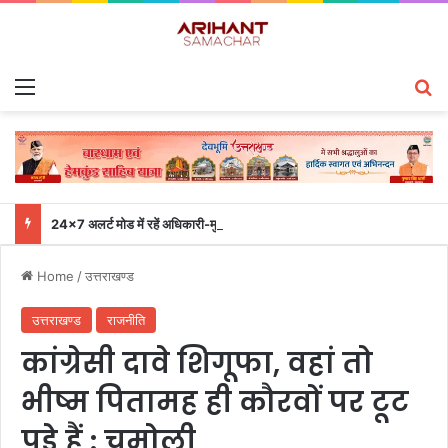
Menu
S
24×7 अलर्ट मोड में रहें अधिकारी-मुख्य सचिव एसईओसी से लगातार जनपदों के साथ समन्वय बनाए रखने के निर्देश
Home
/
उत्तराखण्ड
उत्तराखण्ड
राजनीति
कांग्रेसी दावे शिगूफा, वहां तो
भीष्म पितामह ही कौरवों पर टूट
पड़े हैं : चमोली