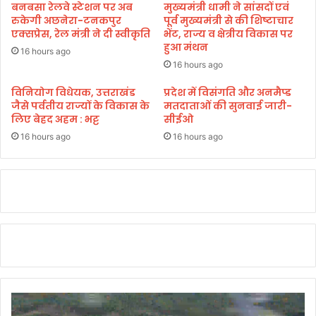
न
बनबसा रेलवे स्टेशन पर अब
मुख्यमंत्री धामी ने सांसदों एवं
या
को
रुकेगी अछनेरा-टनकपुर
पूर्व मुख्यमंत्री से की शिष्टाचार
त्रा
ले
एक्सप्रेस, रेल मंत्री ने दी स्वीकृति
भेंट, राज्य व क्षेत्रीय विकास पर
औ
हुआ मंथन
क
16 hours ago
र
र
16 hours ago
कुं
तै
भ
या
विनियोग विधेयक, उत्तराखंड
प्रदेश में विसंगति और अनमैप्ड
का
जैसे पर्वतीय राज्यों के विकास के
मतदाताओं की सुनवाई जारी-
रि
लिए बेहद अहम : भट्ट
सीईओ
र्य
यां
प्र
ते
16 hours ago
16 hours ago
भा
ज
वि
,
त
1
हो
0
ने
अ
की
प्रै
आ
ल
शं
को
का
हो
गा
मॉ
क