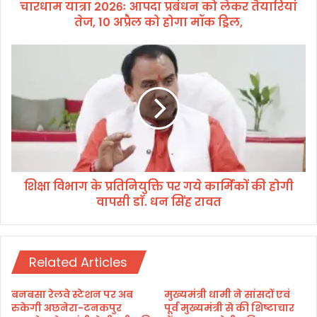
चारधाम यात्रा 2026ः आपदा प्रबंधन को लेकर तैयारियां
6ः
तेज, 10 अप्रैल को होगा मॉक ड्रिल,
आ
प
दा
शि
प्र
क्षा
बं
वि
ध
भा
न
ग
को
के
ले
प्र
क
ति
र
नि
तै
शिक्षा विभाग के प्रतिनियुक्ति पर गये कार्मिकों की होगी
यु
या
वापसी डाॅ. धन सिंह रावत
क्ति
रि
प
यां
र
ते
ग
ज
Related Articles
ये
,
का
1
र्मि
बनबसा रेलवे स्टेशन पर अब
मुख्यमंत्री धामी ने सांसदों एवं
0
कों
रुकेगी अछनेरा-टनकपुर
पूर्व मुख्यमंत्री से की शिष्टाचार