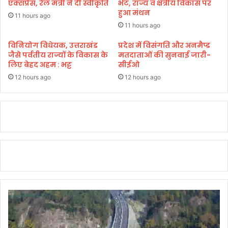
अ
की
एक्सप्रेस, रेल मंत्री ने दी स्वीकृति
भेंट, राज्य व क्षेत्रीय विकास पर
प्रै
हुआ मंथन
हो
11 hours ago
ल
गी
11 hours ago
को
वा
हो
प
विनियोग विधेयक, उत्तराखंड
प्रदेश में विसंगति और अनमैप्ड
गा
जैसे पर्वतीय राज्यों के विकास के
मतदाताओं की सुनवाई जारी-
सी
लिए बेहद अहम : भट्ट
सीईओ
मॉ
डाॅ
क
.
12 hours ago
12 hours ago
ड्रि
ध
ल
न
,
सिं
ह
रा
व
त