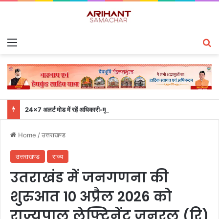
Menu
S
24×7 अलर्ट मोड में रहें अधिकारी-मुख्य सचिव एसईओसी से लगातार जनपदों के साथ समन्वय बनाए रखने के निर्देश
Home
/
उत्तराखण्ड
उत्तराखण्ड
राज्य
उतराखंड में जनगणना की
शुरुआत 10 अप्रैल 2026 को
राज्यपाल लेफ्टिनेंट जनरल (रि)