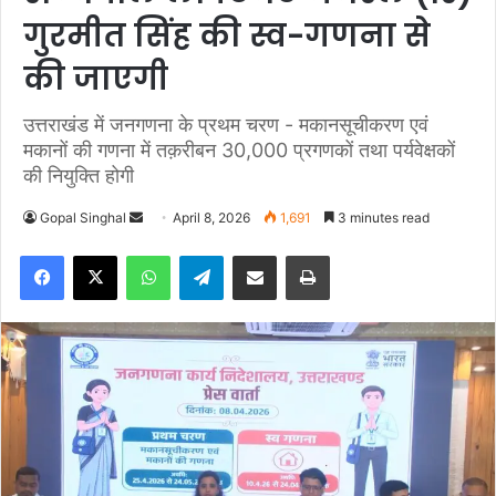
गुरमीत सिंह की स्व-गणना से
की जाएगी
उत्तराखंड में जनगणना के प्रथम चरण - मकानसूचीकरण एवं
मकानों की गणना में तक़रीबन 30,000 प्रगणकों तथा पर्यवेक्षकों
की नियुक्ति होगी
Gopal Singhal
S
April 8, 2026
1,691
3 minutes read
e
Facebook
X
WhatsApp
Telegram
Share via Email
Print
n
d
a
n
e
m
a
i
l