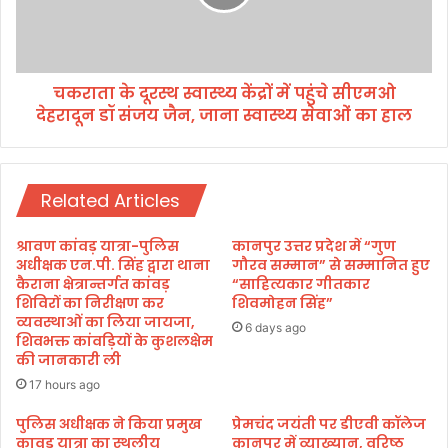
ग्र
दू
वा
र
ल
स्थ
के
स्वा
चु
चकराता के दूरस्थ स्वास्थ्य केंद्रों में पहुंचे सीएमओ
स्थ्य
ना
देहरादून डॉ संजय जैन, जाना स्वास्थ्य सेवाओं का हाल
कें
व
द्रों
का
में
र्या
प
ल
Related Articles
हुं
य
चे
का
सी
श्रावण कांवड़ यात्रा-पुलिस
कानपुर उत्तर प्रदेश में “गुण
म
ए
अधीक्षक एन.पी. सिंह द्वारा थाना
गौरव सम्मान” से सम्मानित हुए
हा
म
कैराना क्षेत्रान्तर्गत कांवड़
“साहित्यकार गीतकार
न
शिविरों का निरीक्षण कर
शिवमोहन सिंह”
ओ
व्यवस्थाओं का लिया जायजा,
ग
दे
6 days ago
शिवभक्त कांवड़ियों के कुशलक्षेम
र
ह
की जानकारी ली
अ
रा
ध्य
17 hours ago
दू
क्ष
न
पुलिस अधीक्षक ने किया प्रमुख
प्रेमचंद जयंती पर डीएवी कॉलेज
द्वा
डॉ
कावड़ यात्रा का स्थलीय
कानपुर में व्याख्यान, वरिष्ठ
रा