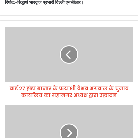
रिर्पोट:-सिद्धार्थ भारद्वाज प्रभारी दिल्ली एनसीआर।
वा
र्ड
2
7
झं
डा
बा
जा
र
वार्ड 27 झंडा बाजार के प्रत्याशी वैभव अग्रवाल के चुनाव
के
कार्यालय का महानगर अध्यक्ष द्वारा उद्घाटन
प्र
त्या
शी
च
वै
क
भ
रा
व
ता
अ
के