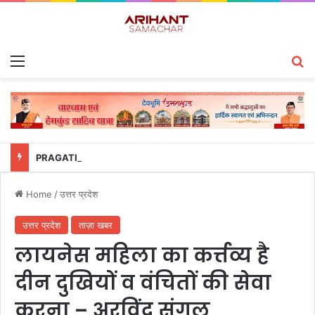
Menu
S
PRAGATI समीक्षा में उत्तराखंड पुलिस का डंका, साइबर अपराध प्रबंधन में देश के टॉप-5 राज्यों में शामिल
Home
/
उत्तर प्रदेश
उत्तर प्रदेश
ताज़ा खबर
लायनेस महिला का कर्त्तव्य है
दीन दुखियों व वंचितों की सेवा
करना – अरविंद संगल