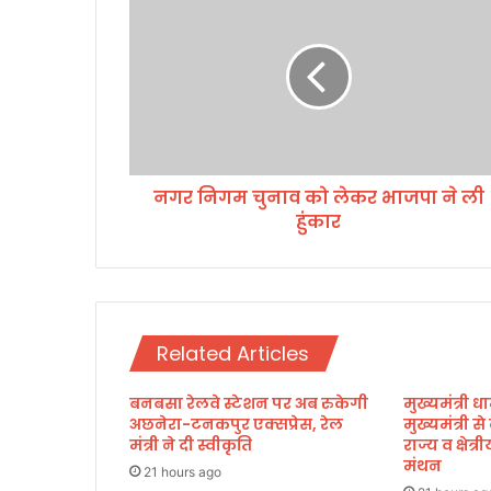
ग
र
नि
ग
म
चु
ना
व
नगर निगम चुनाव को लेकर भाजपा ने ली
को
हुंकार
ले
क
र
भा
ज
पा
Related Articles
ने
ली
बनबसा रेलवे स्टेशन पर अब रुकेगी
मुख्यमंत्री धा
हुं
अछनेरा-टनकपुर एक्सप्रेस, रेल
मुख्यमंत्री स
का
मंत्री ने दी स्वीकृति
राज्य व क्षेत
र
मंथन
21 hours ago