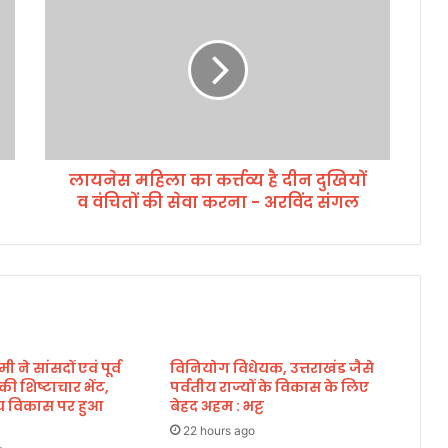
य
ने
स
म
हि
ला
का
क
लायनेस महिला का कर्त्तव्य है दीन दुखियों
र्त्त
व वंचितों की सेवा करना - अरविंद संगल
व्य
है
दी
न
दु
खि
यों
व
मी ने सांसदों एवं पूर्व
विनियोग विधेयक, उत्तराखंड जैसे
वं
े की शिष्टाचार भेंट,
पर्वतीय राज्यों के विकास के लिए
चि
्रीय विकास पर हुआ
बेहद अहम : भट्ट
तों
की
22 hours ago