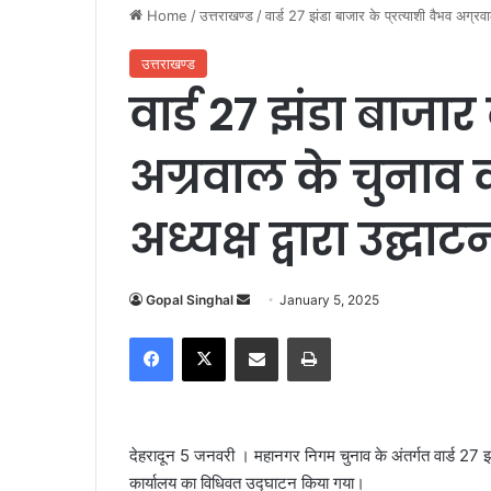
Home
/
उत्तराखण्ड
/
वार्ड 27 झंडा बाजार के प्रत्याशी वैभव अग्रव
उत्तराखण्ड
वार्ड 27 झंडा बाजार 
अग्रवाल के चुनाव
अध्यक्ष द्वारा उद्घाट
Gopal Singhal
S
January 5, 2025
e
Facebook
X
Share via Email
Print
n
d
a
n
देहरादून 5 जनवरी । महानगर निगम चुनाव के अंतर्गत वार्ड 27 झं
e
कार्यालय का विधिवत उद्घाटन
किया गया।
m