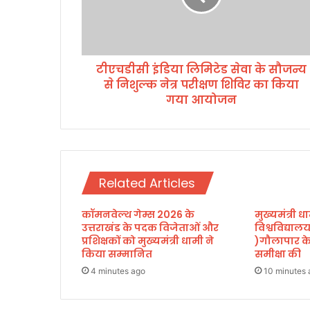
इं
डि
या
लि
टीएचडीसी इंडिया लिमिटेड सेवा के सौजन्य
मि
से निशुल्क नेत्र परीक्षण शिविर का किया
टे
ड
गया आयोजन
से
वा
के
सौ
ज
Related Articles
न्य
से
कॉमनवेल्थ गेम्स 2026 के
मुख्यमंत्री धा
नि
उत्तराखंड के पदक विजेताओं और
विश्वविद्या
शु
प्रशिक्षकों को मुख्यमंत्री धामी ने
)गौलापार के 
ल्क
किया सम्मानित
समीक्षा की
ने
4 minutes ago
10 minutes 
त्र
प
री