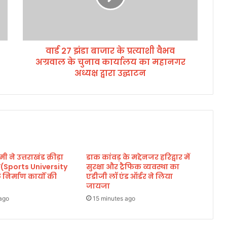
डा
बा
जा
र
वार्ड 27 झंडा बाजार के प्रत्याशी वैभव
के
अग्रवाल के चुनाव कार्यालय का महानगर
प्र
त्या
अध्यक्ष द्वारा उद्घाटन
शी
वै
भ
व
अ
ग्र
वा
मी ने उत्तराखंड क्रीड़ा
डाक कांवड़ के मद्देनजर हरिद्वार में
ल
लय(Sports University
सुरक्षा और ट्रैफिक व्यवस्था का
के
निर्माण कार्यों की
एडीजी लॉ एंड ऑर्डर ने लिया
चु
जायजा
ना
ago
15 minutes ago
व
का
र्या