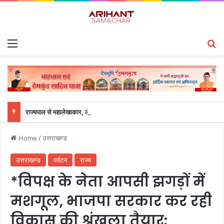
Menu
S
राज्यपाल से महालेखाकार, लेखापरीक्षा उत्तराखंड संजीव कुमार ने की शिष्टाचार भेंट
Home
/
उत्तराखण्ड
उत्तराखण्ड
पर्यटन
राज्य
*विपक्ष के नेता आपसी झगड़ों में
मशगूल, भाजपा सरकार कर रही
विकास की श्रृंखला तैयार: