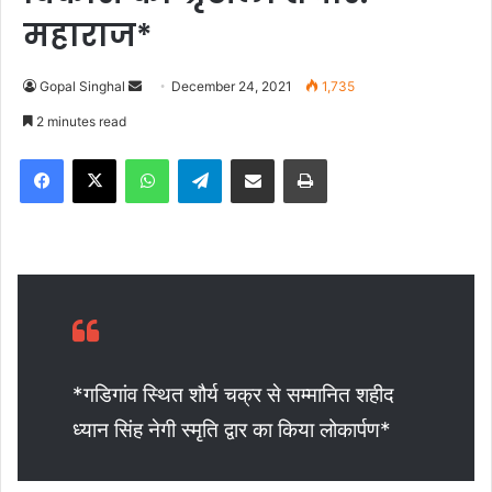
महाराज*
Gopal Singhal
S
December 24, 2021
1,735
e
2 minutes read
n
Facebook
X
WhatsApp
Telegram
Share via Email
Print
d
a
n
e
m
a
i
l
*गडिगांव स्थित शौर्य चक्र से सम्मानित शहीद
ध्यान सिंह नेगी स्मृति द्वार का किया लोकार्पण*