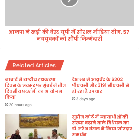
की
ड़ी
मौ
की
त
वे
,
स्ट
सी
भाजपा ने खड़ी की वेस्ट यूपी में सोशल मीडिया टीम, 57
यू
ए
नवयुवकों को सौंपी जिम्मेदारी
पी
म
में
ने
सो
ज
श
ता
Related Articles
ल
या
मी
दु
डि
नाबार्ड ने राष्ट्रीय हथकरघा
देश भर में आयुर्वेद के 6302
ख
या
दिवस के अवसर पर मुंबई में तीन
पीएचसी और 3191 सीएचसी से
टी
दिवसीय प्रदर्शनी का आयोजन
हो रहा है उपचार
किया
म
3 days ago
,
20 hours ago
5
7
सुप्रीम कोर्ट में न्यायाधीशों की
संख्या बढ़ाने वाले विधेयक का
डॉ. नरेश बंसल ने किया जोरदार
न
समर्थन
व