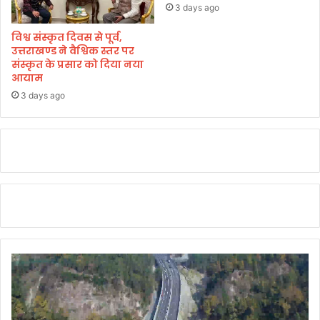
यु
3 days ago
व
विश्व संस्कृत दिवस से पूर्व,
कों
उत्तराखण्ड ने वैश्विक स्तर पर
को
संस्कृत के प्रसार को दिया नया
सौं
आयाम
पी
3 days ago
जि
म्मे
दा
री