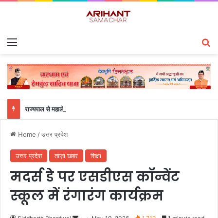
Menu
S
राज्यपाल से महालेखाकार, लेखापरीक्षा उत्तराखंड संजीव कुमार ने की शिष्टाचार भेंट
Home
/
उत्तर प्रदेश
उत्तर प्रदेश
ताज़ा खबर
शिक्षा
मदर्स डे पर एसडीएस कॉन्वेंट
स्कूल में रंगारंग कार्यक्रम