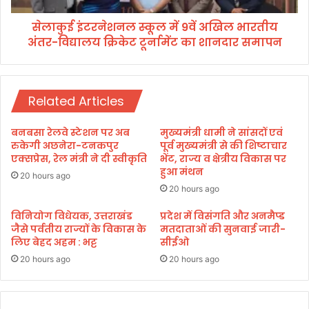
रं
श
सेलाकुई इंटरनेशनल स्कूल में 9वें अखिल भारतीय
ग
न
का
अंतर-विद्यालय क्रिकेट टूर्नामेंट का शानदार समापन
ल
र्य
स्कू
क्र
ल
म
में
Related Articles
9
वें
अ
बनबसा रेलवे स्टेशन पर अब
मुख्यमंत्री धामी ने सांसदों एवं
खि
रुकेगी अछनेरा-टनकपुर
पूर्व मुख्यमंत्री से की शिष्टाचार
ल
एक्सप्रेस, रेल मंत्री ने दी स्वीकृति
भेंट, राज्य व क्षेत्रीय विकास पर
हुआ मंथन
भा
20 hours ago
र
20 hours ago
ती
य
विनियोग विधेयक, उत्तराखंड
प्रदेश में विसंगति और अनमैप्ड
जैसे पर्वतीय राज्यों के विकास के
मतदाताओं की सुनवाई जारी-
अं
लिए बेहद अहम : भट्ट
सीईओ
त
र
20 hours ago
20 hours ago
-
वि
द्या