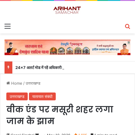
Menu
S
24×7 अलर्ट मोड में रहें अधिकारी-मुख्य सचिव एसईओसी से लगातार जनपदों के साथ समन्वय बनाए रखने के निर्देश
Home
/
उत्तराखण्ड
उत्तराखण्ड
यातायात संबंधी
वीक एंड पर मसूरी शहर लगा
जाम के झाम