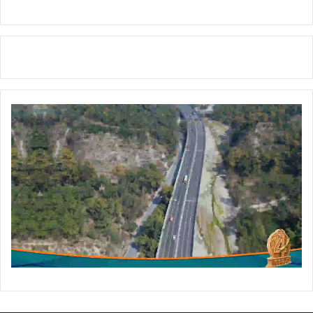
ल
य
क्रि
के
ट
टू
र्ना
में
ट
का
शा
न
दा
र
स
मा
प
न