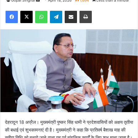
Gopal Singhal
S
April 18, 2026
1,694
Less than a minute
e
Facebook
X
WhatsApp
Telegram
Share via Email
Print
n
d
a
n
e
m
a
i
l
देहरादून 18 अप्रैल। मुख्यमंत्री पुष्कर सिंह धामी ने प्रदेशवासियों को अक्षय तृतीया
की बधाई एवं शुभकामनाएं दी है। मुख्यमंत्री ने कहा कि प्रतिवर्ष बैशाख माह की
तृतीया तिथि को मनाये जाने वाला यह पर्व मांगलिक कार्यों के लिए शुभ माना जाता है।