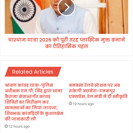
ने
म
वा
या
ले
त्रा
श्र
2
द्धा
0
लु
2
ओं
चारधाम यात्रा 2026 को पूरी तरह प्लास्टिक मुक्त बनाने
6
की
का ऐतिहासिक पहल
को
मं
पू
ग
री
ल
त
म
Related Articles
र
य
ह
या
प्ला
श्रावण कांवड़ यात्रा-पुलिस
बनबसा रेलवे स्टेशन पर अब
त्रा
स्टि
अधीक्षक एन.पी. सिंह द्वारा थाना
रुकेगी अछनेरा-टनकपुर
की
क
कैराना क्षेत्रान्तर्गत कांवड़
एक्सप्रेस, रेल मंत्री ने दी स्वीकृति
दी
शिविरों का निरीक्षण कर
मु
19 hours ago
व्यवस्थाओं का लिया जायजा,
शु
क्त
शिवभक्त कांवड़ियों के कुशलक्षेम
भ
ब
की जानकारी ली
का
ना
म
12 hours ago
ने
ना
का