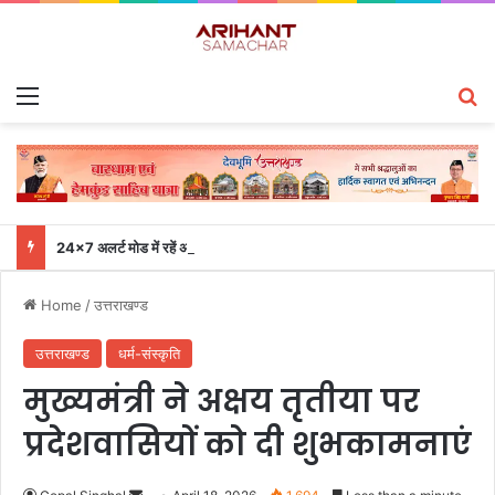
Menu
S
24×7 अलर्ट मोड में रहें अधिकारी-मुख्य सचिव एसईओसी से लगातार जनपदों के साथ समन्वय बनाए रखने के निर्देश
Home
/
उत्तराखण्ड
उत्तराखण्ड
धर्म-संस्कृति
मुख्यमंत्री ने अक्षय तृतीया पर
प्रदेशवासियों को दी शुभकामनाएं