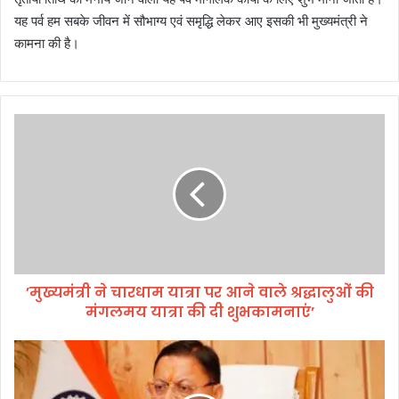
यह पर्व हम सबके जीवन में सौभाग्य एवं समृद्धि लेकर आए इसकी भी मुख्यमंत्री ने
कामना की है।
’
मु
ख्य
मं
त्री
ने
चा
र
धा
’मुख्यमंत्री ने चारधाम यात्रा पर आने वाले श्रद्धालुओं की
म
मंगलमय यात्रा की दी शुभकामनाएं’
या
त्रा
प
चा
र
र
आ
धा