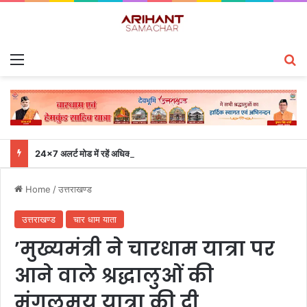
Menu
S
24×7 अलर्ट मोड में रहें अधिकारी-मुख्य सचिव एसईओसी से लगातार जनपदों के साथ समन्वय बनाए रखने के निर्देश
Home
/
उत्तराखण्ड
उत्तराखण्ड
चार धाम याता
’मुख्यमंत्री ने चारधाम यात्रा पर
आने वाले श्रद्धालुओं की
मंगलमय यात्रा की दी