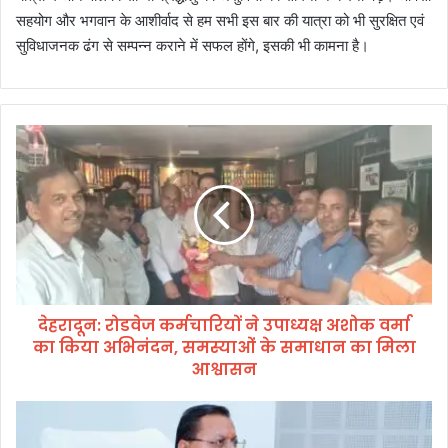
सहयोग और भगवान के आशीर्वाद से हम सभी इस बार की यात्रा को भी सुरक्षित एवं
सुविधाजनक ढंग से सम्पन्न कराने में सफल होंगे, इसकी भी कामना है।
दे
ह
रा
दू
न
:
रो
ड
वे
देहरादून: रोडवेज कर्मचारियों ने उपाध्यक्ष अशोक वर्मा
ज
का किया अभिनंदन, समस्याओं के समाधान का मिला
क
र्म
आश्वासन
चा
रि
मु
यों
ख्य