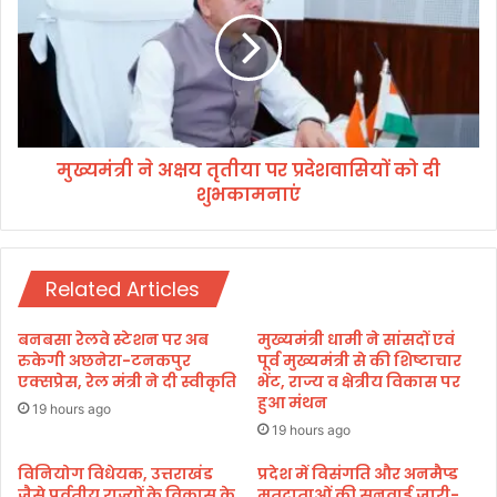
ने
मं
उ
त्री
पा
ने
ध्य
अ
क्ष
क्ष
अ
य
शो
तृ
क
मुख्यमंत्री ने अक्षय तृतीया पर प्रदेशवासियों को दी
ती
व
शुभकामनाएं
या
र्मा
प
का
र
कि
प्र
या
Related Articles
दे
अ
श
भि
वा
बनबसा रेलवे स्टेशन पर अब
मुख्यमंत्री धामी ने सांसदों एवं
नं
सि
रुकेगी अछनेरा-टनकपुर
पूर्व मुख्यमंत्री से की शिष्टाचार
द
यों
एक्सप्रेस, रेल मंत्री ने दी स्वीकृति
भेंट, राज्य व क्षेत्रीय विकास पर
न
हुआ मंथन
को
19 hours ago
,
दी
19 hours ago
स
शु
म
भ
विनियोग विधेयक, उत्तराखंड
प्रदेश में विसंगति और अनमैप्ड
स्या
जैसे पर्वतीय राज्यों के विकास के
मतदाताओं की सुनवाई जारी-
का