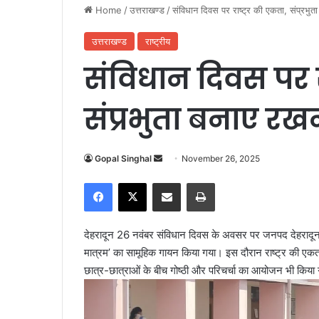
Home
/
उत्तराखण्ड
/
संविधान दिवस पर राष्ट्र की एकता, संप्रभुत
उत्तराखण्ड
राष्ट्रीय
संविधान दिवस पर र
संप्रभुता बनाए रख
Gopal Singhal
S
November 26, 2025
e
Facebook
X
Share via Email
Print
n
d
a
देहरादून 26 नवंबर संविधान दिवस के अवसर पर जनपद देहरादून में सभ
n
मात्रम’ का सामूहिक गायन किया गया। इस दौरान राष्ट्र की एकत
e
छात्र-छात्राओं के बीच गोष्ठी और परिचर्चा का आयोजन भी किया
m
a
i