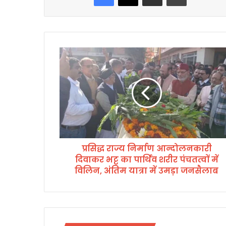
प्र
सि
द्ध
रा
ज्य
नि
र्मा
ण
आ
प्रसिद्ध राज्य निर्माण आन्दोलनकारी
न्दो
दिवाकर भट्ट का पार्थिव शरीर पंचतत्वों में
ल
न
विलिन, अंतिम यात्रा में उमड़ा जनसैलाब
का
री
दि
वा
क