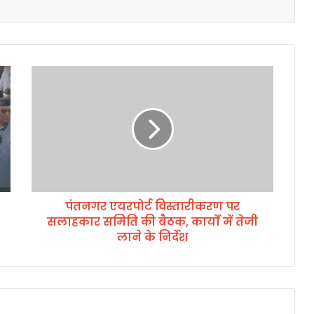
पं
त
न
ग
र
ए
य
र
पो
पंतनगर एयरपोर्ट विस्तारीकरण पर
र्ट
सलाहकार समिति की बैठक, कार्यों में तेजी
वि
स्ता
लाने के निर्देश
री
क
र
ण
प