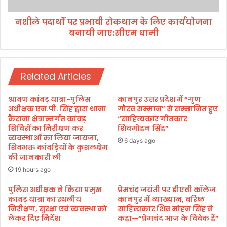
वों
प्र
में
नशीले पदार्थों पर प्रभावी रोकथाम के लिए कार्ययोजना
भा
शा
बनायी जाए:सीएम धामी
वी
खा
रो
के
क
मा
था
ध्य
Related Articles
म
म
के
से
लि
श्रावण कांवड़ यात्रा-पुलिस
कानपुर उत्तर प्रदेश में “गुण
रा
ए
अधीक्षक एन.पी. सिंह द्वारा थाना
गौरव सम्मान” से सम्मानित हुए
ष्ट्री
का
कैराना क्षेत्रान्तर्गत कांवड़
“साहित्यकार गीतकार
य
शिविरों का निरीक्षण कर
शिवमोहन सिंह”
र्य
स्व
व्यवस्थाओं का लिया जायजा,
यो
6 days ago
शिवभक्त कांवड़ियों के कुशलक्षेम
यं
ज
की जानकारी ली
से
ना
व
19 hours ago
ब
क
ना
पुलिस अधीक्षक ने किया प्रमुख
प्रेमचंद जयंती पर डीएवी कॉलेज
सं
यी
कावड़ यात्रा का स्थलीय
कानपुर में व्याख्यान, वरिष्ठ
घ
जा
निरीक्षण, सुरक्षा एवं व्यवस्था को
साहित्यकार शिव मोहन सिंह ने
क
ए
लेकर दिए निर्देश
कहा—“प्रेमचंद आज के विवेक हैं”
रे
: