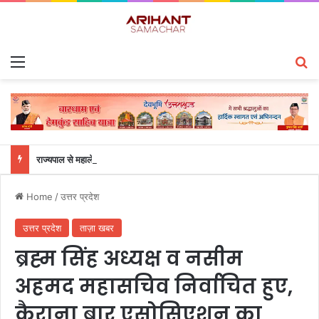
Menu
S
राज्यपाल से महालेखाकार, लेखापरीक्षा उत्तराखंड संजीव कुमार ने की शिष्टाचार भेंट
Home
/
उत्तर प्रदेश
उत्तर प्रदेश
ताज़ा खबर
ब्रह्म सिंह अध्यक्ष व नसीम
अहमद महासचिव निर्वाचित हुए,
कैराना बार एसोसिएशन का