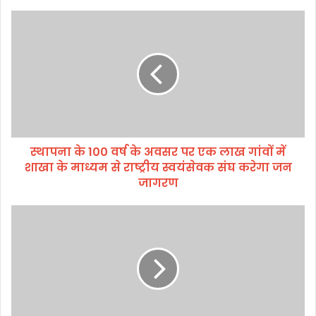
स्था
प
ना
के
1
0
0
व
र्ष
स्थापना के 100 वर्ष के अवसर पर एक लाख गांवों में
के
शाखा के माध्यम से राष्ट्रीय स्वयंसेवक संघ करेगा जन
अ
व
जागरण
स
र
न
प
शी
र
ले
ए
प
क
दा
ला
र्थों
ख
प
गां
र