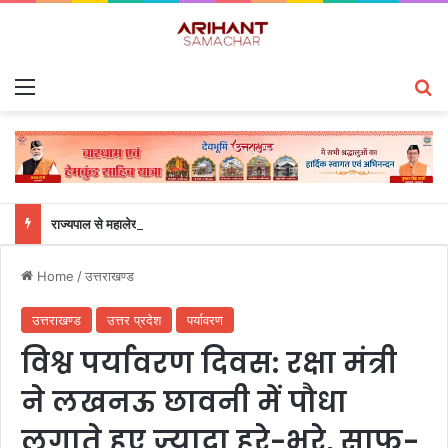
Menu
S
राज्यपाल से महालेखाकार, लेखापरीक्षा उत्तराखंड संजीव कुमार ने की शिष्टाचार भेंट
Home
/
उत्तराखण्ड
उत्तराखण्ड
उत्तर प्रदेश
पर्यावरण
विश्व पर्यावरण दिवस: रक्षा मंत्री
ने लखनऊ छावनी में पौधा
लगाते हुए ज़्यादा हरे-भरे, साफ़-