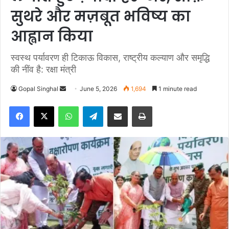
सुथरे और मज़बूत भविष्य का
आह्वान किया
स्वस्थ पर्यावरण ही टिकाऊ विकास, राष्ट्रीय कल्याण और समृद्धि
की नींव है: रक्षा मंत्री
Gopal Singhal
S
June 5, 2026
1,694
1 minute read
e
Facebook
X
WhatsApp
Telegram
Share via Email
Print
n
d
a
n
e
m
a
i
l