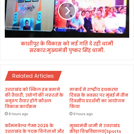
1
र
3
के
0
वि
इ
का
न्फैं
स
ट्री
को
ब
काशीपुर के विकास को नई गति दे रही धामी
न
टा
सरकार:मुख्यमंत्री पुष्कर सिंह धामी.
ई
लि
ग
य
ति
न
दे
(
Related Articles
र
टी
ही
ए
धा
उत्तराखंड को स्किल हब बनाने
नाबार्ड ने राष्ट्रीय हथकरघा
)
मी
की तैयारी, उद्योगों की जरूरतों के
दिवस के अवसर पर मुंबई में तीन
इ
स
अनुरूप तैयार होंगे कौशल
दिवसीय प्रदर्शनी का आयोजन
को
विकास कार्यक्रम
किया
र
लॉ
का
8 hours ago
9 hours ago
जि
र
क
:
कॉमनवेल्थ गेम्स 2026 के
मुख्यमंत्री धामी ने उत्तराखंड
ल
उत्तराखंड के पदक विजेताओं और
क्रीड़ा विश्वविद्यालय(Sports
मु