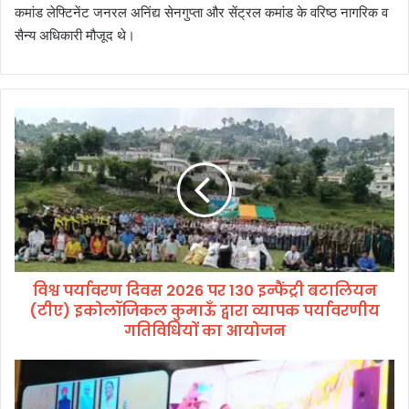
कमांड लेफ्टिनेंट जनरल अनिंद्य सेनगुप्ता और सेंट्रल कमांड के वरिष्ठ नागरिक व
सैन्य अधिकारी मौजूद थे।
वि
श्व
प
र्या
व
र
ण
दि
व
विश्व पर्यावरण दिवस 2026 पर 130 इन्फैंट्री बटालियन
स
(टीए) इकोलॉजिकल कुमाऊँ द्वारा व्यापक पर्यावरणीय
2
0
गतिविधियों का आयोजन
2
6
का
प
शी
र
पु