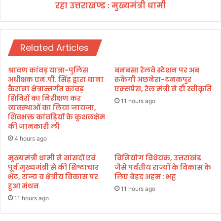
रहा उत्तराखण्ड : मुख्यमंत्री धामी
त्व
में
ह
र
Related Articles
क्षे
त्र
में
श्रावण कांवड़ यात्रा-पुलिस
बनबसा रेलवे स्टेशन पर अब
ते
अधीक्षक एन.पी. सिंह द्वारा थाना
रुकेगी अछनेरा-टनकपुर
जी
कैराना क्षेत्रान्तर्गत कांवड़
एक्सप्रेस, रेल मंत्री ने दी स्वीकृति
शिविरों का निरीक्षण कर
से
11 hours ago
व्यवस्थाओं का लिया जायजा,
आ
शिवभक्त कांवड़ियों के कुशलक्षेम
गे
की जानकारी ली
ब
4 hours ago
ढ़
र
मुख्यमंत्री धामी ने सांसदों एवं
विनियोग विधेयक, उत्तराखंड
हा
पूर्व मुख्यमंत्री से की शिष्टाचार
जैसे पर्वतीय राज्यों के विकास के
उ
भेंट, राज्य व क्षेत्रीय विकास पर
लिए बेहद अहम : भट्ट
त्त
हुआ मंथन
11 hours ago
रा
11 hours ago
ख
ण्ड