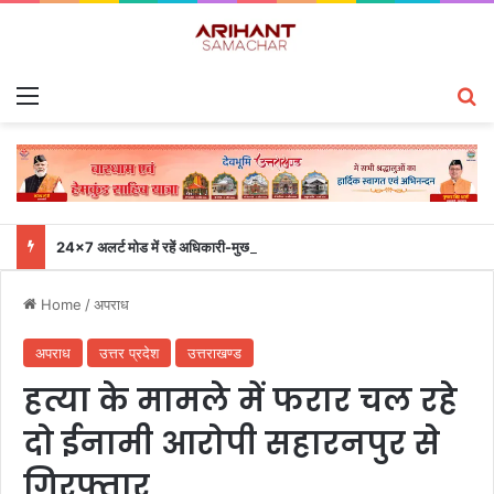
Menu
S
24×7 अलर्ट मोड में रहें अधिकारी-मुख्य सचिव एसईओसी से लगातार जनपदों के साथ समन्वय बनाए रखने के निर्देश
Home
/
अपराध
अपराध
उत्तर प्रदेश
उत्तराखण्ड
हत्या के मामले में फरार चल रहे
दो ईनामी आरोपी सहारनपुर से
गिरफ्तार