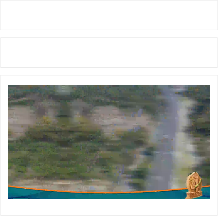
:
मु
ख्य
मं
त्री
धा
मी