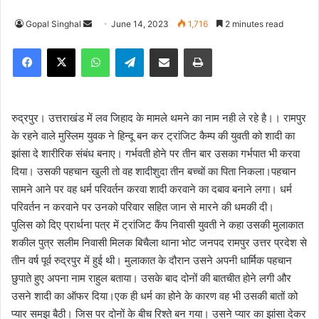
Gopal Singhal
S
June 14, 2023
1,716
2 minutes read
e
Facebook
X
WhatsApp
Telegram
Share via Email
Print
n
d
a
n
रुद्रपुर। उत्तराखंड में लव जिहाद के मामले थमने का नाम नही ले रहे है।। रामपुर
e
के रहने वाले मुस्लिम युवक ने हिन्दू बन कर ट्रांजिट कैम्प की युवती को शादी का
m
झांसा दे शारीरिक संबंध बनाए। गर्भवती होने पर तीन बार उसका गर्भपात भी करवा
a
दिया। उसकी पहचान खुली तो वह शादीशुदा तीन बच्चों का पिता निकला।पहचान
i
सामने आने पर वह धर्म परिवर्तन करवा शादी करवाने का दबाव बनाने लगा। धर्म
l
परिवर्तन न करवाने पर उनको परिवार सहित जान से मारने की धमकी दी।
पुलिस को दिए प्रार्थना पत्र में ट्रांजिट कैंप निवासी युवती ने कहा उसकी मुलाकात
शकील पुत्र सलीम निवासी मिलक बिचैला थाना भोट जनपद रामपुर उत्तर प्रदेश से
तीन वर्ष पूर्व रुद्रपुर में हुई थी। मुलाकात के दौरान उसने अपनी धार्मिक पहचान
छुपाते हुए अपना नाम राहुल बताया। उसके बाद दोनों की बातचीत होने लगी और
उसने शादी का ऑफर दिया।एक ही धर्म का होने के कारण वह भी उसकी बातों को
प्यार समझ बैठी। जिस पर दोनों के बीच रिश्ते बन गया। उसने प्यार का झांसा देकर