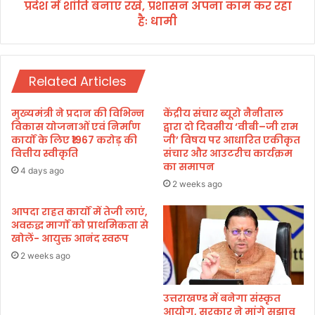
प्रदेश में शांति बनाए रखे, प्रशासन अपना काम कर रहा
र
हैः धामी
खे
,
प्र
शा
Related Articles
स
न
अ
मुख्यमंत्री ने प्रदान की विभिन्न
केंद्रीय संचार ब्यूरो नैनीताल
प
विकास योजनाओं एवं निर्माण
द्वारा दो दिवसीय ‘वीबी–जी राम
ना
कार्यों के लिए ₹1967 करोड़ की
जी’ विषय पर आधारित एकीकृत
वित्तीय स्वीकृति
संचार और आउटरीच कार्यक्रम
का
का समापन
म
4 days ago
क
2 weeks ago
र
आपदा राहत कार्यों में तेजी लाएं,
र
अवरुद्ध मार्गों को प्राथमिकता से
हा
खोलें- आयुक्त आनंद स्वरूप
हैः
धा
2 weeks ago
मी
उत्तराखण्ड में बनेगा संस्कृत
आयोग, सरकार ने मांगे सुझाव