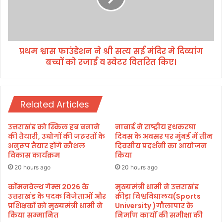
र्चा
फा
उं
डे
श
प्रथम श्वास फाउंडेशन ने श्री सत्य सई मंदिर मे दिव्यांग
न
बच्चों को रजाई व स्वेटर वितरित किए।
ने
श्री
स
त्य
Related Articles
स
ई
मं
उत्तराखंड को स्किल हब बनाने
नाबार्ड ने राष्ट्रीय हथकरघा
दि
की तैयारी, उद्योगों की जरूरतों के
दिवस के अवसर पर मुंबई में तीन
र
अनुरूप तैयार होंगे कौशल
दिवसीय प्रदर्शनी का आयोजन
विकास कार्यक्रम
किया
मे
दि
20 hours ago
20 hours ago
व्यां
ग
कॉमनवेल्थ गेम्स 2026 के
मुख्यमंत्री धामी ने उत्तराखंड
उत्तराखंड के पदक विजेताओं और
क्रीड़ा विश्वविद्यालय(Sports
ब
प्रशिक्षकों को मुख्यमंत्री धामी ने
University )गौलापार के
च्चों
किया सम्मानित
निर्माण कार्यों की समीक्षा की
को