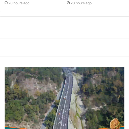
र
20 hours ago
20 hours ago
जा
ई
व
स्वे
ट
र
वि
त
रि
त
कि
ए
।