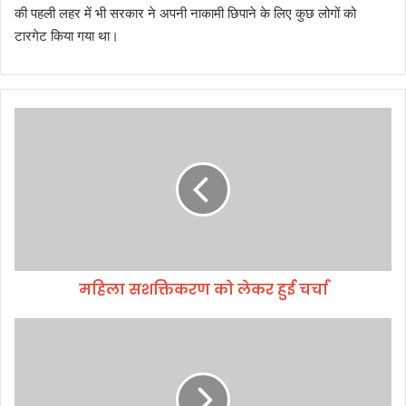
की पहली लहर में भी सरकार ने अपनी नाकामी छिपाने के लिए कुछ लोगों को
टारगेट किया गया था।
म
हि
ला
स
श
क्ति
क
र
ण
महिला सशक्तिकरण को लेकर हुई चर्चा
को
ले
क
प्र
र
थ
हु
म
ई
श्वा
च
स