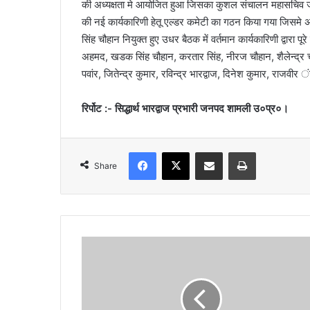
की अध्यक्षता मे आयोजित हुआ जिसका कुशल संचालन महासचिव
l
की नई कार्यकारिणी हेतू एल्डर कमेटी का गठन किया गया जिसमे 
सिंह चौहान नियुक्त हुए उधर बैठक में वर्तमान कार्यकारिणी द्वारा प
अहमद, खडक सिंह चौहान, करतार सिंह, नीरज चौहान, शैलेन्द्र च
पवांर, जितेन्द्र कुमार, रविन्द्र भारद्वाज, दिनेश कुमार, राजव
रिर्पोट :- सिद्धार्थ भारद्वाज प्रभारी जनपद शामली उ०प्र०।
Facebook
X
Share via Email
Print
Share
दू
न
में
ज
ल्द