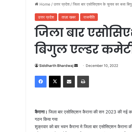
Home
/
उत्तर प्रदेश
/
जिला बार एसोसिएशन के चुनाव का बजा बिगुल
उत्तर प्रदेश
ताज़ा खबर
राजनीति
जिला बार एसोसिए
बिगुल एल्डर कमेटी
Siddharth Bhardwaj
S
December 10, 2022
e
Facebook
X
Share via Email
Print
n
d
a
n
e
कैराना।
जिला बार एसोसिएशन कैराना की सन 2023 की नई कार्
m
गठन किया गया
a
शुक्रवार को बार भवन कैराना मे जिला बार एसोसिएशन कैराना 
i