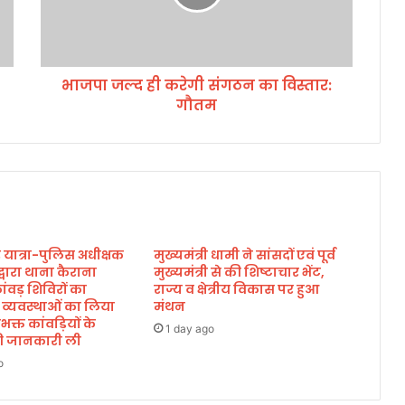
ही
क
रे
गी
भाजपा जल्द ही करेगी संगठन का विस्तार:
सं
गौतम
ग
ठ
न
का
वि
स्ता
र
:
़ यात्रा-पुलिस अधीक्षक
मुख्यमंत्री धामी ने सांसदों एवं पूर्व
गौ
द्वारा थाना कैराना
मुख्यमंत्री से की शिष्टाचार भेंट,
त
 कांवड़ शिविरों का
राज्य व क्षेत्रीय विकास पर हुआ
म
 व्यवस्थाओं का लिया
मंथन
्त कांवड़ियों के
1 day ago
की जानकारी ली
o