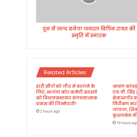
ब
ने
गा
ज
दून में जल्द बनेगा जनरल बिपिन रावत की
न
स्मृति में स्मारक
र
ल
बि
पि
न
रा
Related Articles
व
त
हारी सीटों को जीत में बदलने के
श्रावण कांवड
की
लिए, भाजपा कोर कमेटी सदस्यों
एन.पी. सिंह 
स्मृ
को विधानसभावार संगठनात्मक
क्षेत्रान्तर्गत
ति
प्रवास की जिम्मेदारी!
निरीक्षण कर
में
जायजा, शिवभक
2 hours ago
स्मा
कुशलक्षेम 
र
19 hours ag
क