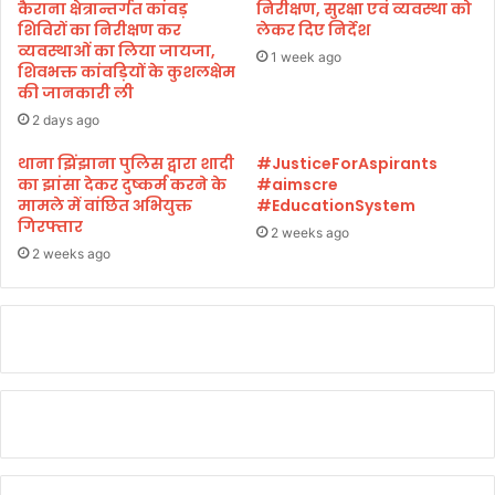
गे
कैराना क्षेत्रान्तर्गत कांवड़
निरीक्षण, सुरक्षा एवं व्यवस्था को
शिविरों का निरीक्षण कर
लेकर दिए निर्देश
ब
व्यवस्थाओं का लिया जायजा,
ढ़
1 week ago
शिवभक्त कांवड़ियों के कुशलक्षेम
ने
की जानकारी ली
को
2 days ago
प्रे
रि
थाना झिंझाना पुलिस द्वारा शादी
#JusticeForAspirants
त
का झांसा देकर दुष्कर्म करने के
#aimscre
:
मामले में वांछित अभियुक्त
#EducationSystem
ति
गिरफ्तार
2 weeks ago
वा
2 weeks ago
री