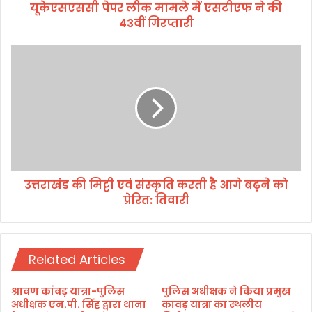
यूकेएसएससी पेपर लीक मामले में एसटीएफ ने की
र
43वीं गिरप्तारी
ली
क
मा
उ
म
त्त
ले
रा
में
खं
ए
ड
स
की
टी
मि
ए
ट्टी
फ
ए
ने
उत्तराखंड की मिट्टी एवं संस्कृति करती है आगे बढ़ने को
वं
की
प्रेरित: तिवारी
सं
4
स्कृ
3
ति
वीं
क
गि
Related Articles
र
र
ती
प्ता
है
श्रावण कांवड़ यात्रा-पुलिस
पुलिस अधीक्षक ने किया प्रमुख
री
आ
अधीक्षक एन.पी. सिंह द्वारा थाना
कावड़ यात्रा का स्थलीय