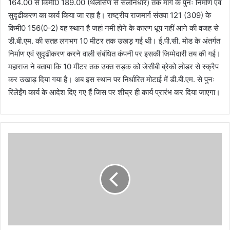
164.00 से किमी0 189.00 (थैलीसैण से सलोनधार) तक मार्ग के पुनः निर्माण एवं
सुदृढीकरण का कार्य किया जा रहा है। राष्ट्रीय राजमार्ग संख्या 121 (309) के
किमी0 156(0-2) वह स्थान है जहां नमी होने के कारण धूप नहीं आने की वजह से
डी.बी.एम. की सतह लगभग 10 मीटर तक उखड़ गई थी। ई.पी.सी. मोड के अंतर्गत
निर्माण एवं सुदृढीकरण करने वाली संबंधित कंपनी पर इसकी जिम्मेदारी तय की गई।
महाराज ने बताया कि 10 मीटर तक उक्त सड़क को जेसीबी ब्रेको लोडर से स्क्रैप
कर उखाड़ दिया गया है। अब इस स्थान पर निर्धारित मोटाई में डी.बी.एम. से पुनः
रिलेईंग कार्य के आदेश दिए गए हैं जिस पर शीघ्र ही कार्य प्रारंभ कर दिया जाएगा।
यू
के
ए
स
ए
स
सी
पे
प