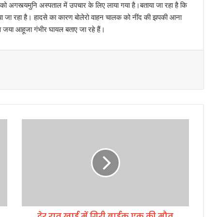
ं को अगस्त्यमुनि अस्पताल में उपचार के लिए लाया गया है।बताया जा रहा है कि
 किया जा रहा है। हादसे का कारण बोलेरो वाहन चालक को नींद की झपकी आना
ा व जया आहूजा गंभीर घायल बताए जा रहे हैं।
दे
र
रा
त
खा
ई
में
गि
री
देर रात खाई में गिरी बाईक,एक की मौत
बा