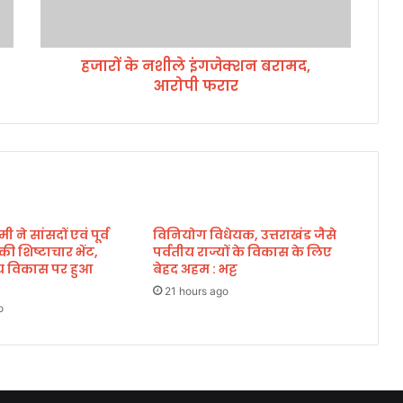
ले
इं
ग
हजारों के नशीले इंगजेक्शन बरामद,
जे
आरोपी फरार
क्श
न
ब
रा
म
द
,
आ
मी ने सांसदों एवं पूर्व
विनियोग विधेयक, उत्तराखंड जैसे
रो
े की शिष्टाचार भेंट,
पर्वतीय राज्यों के विकास के लिए
पी
्रीय विकास पर हुआ
बेहद अहम : भट्ट
फ
रा
21 hours ago
o
र