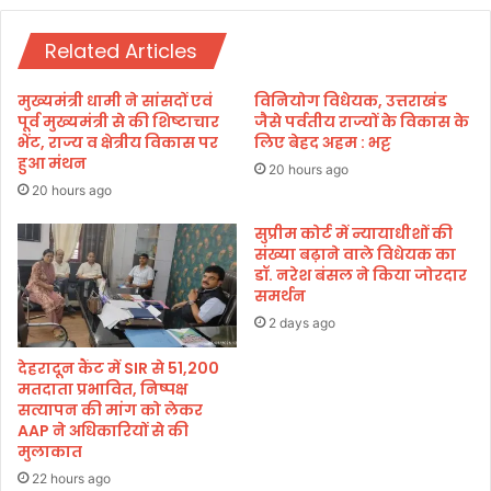
त
स
,
र्ज
Related Articles
गे
न
हूं
मुख्यमंत्री धामी ने सांसदों एवं
विनियोग विधेयक, उत्तराखंड
क्र
पूर्व मुख्यमंत्री से की शिष्टाचार
जैसे पर्वतीय राज्यों के विकास के
य
भेंट, राज्य व क्षेत्रीय विकास पर
लिए बेहद अहम : भट्ट
हुआ मंथन
कें
20 hours ago
द्र
20 hours ago
जा
ने
सुप्रीम कोर्ट में न्यायाधीशों की
संख्या बढ़ाने वाले विधेयक का
की
डॉ. नरेश बंसल ने किया जोरदार
इ
समर्थन
जा
ज
2 days ago
त
देहरादून कैंट में SIR से 51,200
मतदाता प्रभावित, निष्पक्ष
सत्यापन की मांग को लेकर
AAP ने अधिकारियों से की
मुलाकात
22 hours ago