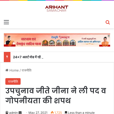
Menu
S
24×7 अलर्ट मोड में रहें अधिकारी-मुख्य सचिव एसईओसी से लगातार जनपदों के साथ समन्वय बनाए रखने के निर्देश
Home
/
राजनीति
राजनीति
उपचुनाव जीते जीना ने ली पद व
गोपनीयता की शपथ
admin
S
May 27, 2021
1,725
Less than a minute