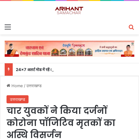
Menu
S
24×7 अलर्ट मोड में रहें अधिकारी-मुख्य सचिव एसईओसी से लगातार जनपदों के साथ समन्वय बनाए रखने के निर्देश
Home
/
उत्तराखण्ड
उत्तराखण्ड
चार युवकों ने किया दर्जनों
कोरोना पॉजिटिव मृतकों का
अस्थि विसर्जन