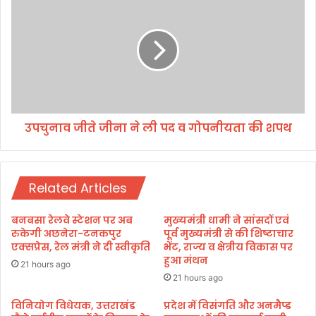
ता
प
ल
चु
ज
ना
न
व
ता
जी
को
ते
सौं
जी
पा
ना
उपचुनाव जीते जीना ने ली पद व गोपनीयता की शपथ
ने
ली
प
द
Related Articles
व
गो
प
बनबसा रेलवे स्टेशन पर अब
मुख्यमंत्री धामी ने सांसदों एवं
नी
रुकेगी अछनेरा-टनकपुर
पूर्व मुख्यमंत्री से की शिष्टाचार
य
एक्सप्रेस, रेल मंत्री ने दी स्वीकृति
भेंट, राज्य व क्षेत्रीय विकास पर
हुआ मंथन
ता
21 hours ago
की
21 hours ago
श
विनियोग विधेयक, उत्तराखंड
प्रदेश में विसंगति और अनमैप्ड
प