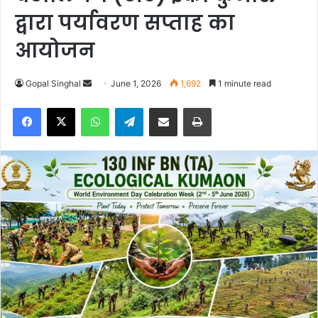
द्वारा पर्यावरण सप्ताह का
आयोजन
Gopal Singhal
S
June 1, 2026
1,692
1 minute read
e
Facebook
X
WhatsApp
Telegram
Share via Email
Print
n
d
a
n
e
m
a
i
l