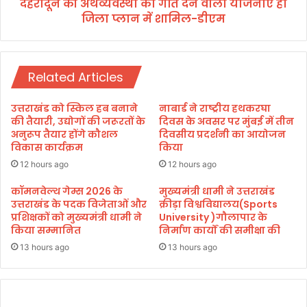
त
देहरादून की अर्थव्यवस्था को गति देने वाली योजनाएं हो
व
ने
जिला प्लान में शामिल-डीएम
स्था
"
को
नी
ग
ति
ति
ए
Related Articles
दे
क्स
ने
ट्री
वा
उत्तराखंड को स्किल हब बनाने
नाबार्ड ने राष्ट्रीय हथकरघा
म
ली
की तैयारी, उद्योगों की जरूरतों के
दिवस के अवसर पर मुंबई में तीन
अ
यो
अनुरूप तैयार होंगे कौशल
दिवसीय प्रदर्शनी का आयोजन
ल्ट्रा
विकास कार्यक्रम
किया
ज
र
ना
12 hours ago
12 hours ago
न
एं
"
हो
कॉमनवेल्थ गेम्स 2026 के
मुख्यमंत्री धामी ने उत्तराखंड
में
उत्तराखंड के पदक विजेताओं और
क्रीड़ा विश्वविद्यालय(Sports
जि
प्रशिक्षकों को मुख्यमंत्री धामी ने
University )गौलापार के
दि
ला
किया सम्मानित
निर्माण कार्यों की समीक्षा की
खा
प्ला
ई
न
13 hours ago
13 hours ago
अ
में
द
शा
म्य
मि
इ
ल