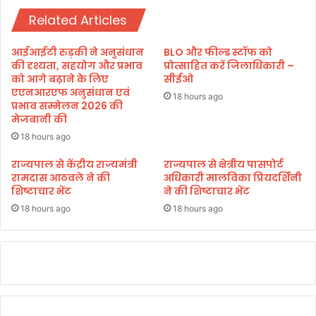
न
र
है
Related Articles
:
ट्रि
सू
क
र्या
आईआईटी रुड़की ने अनुसंधान
BLO और फील्ड स्टॉफ को
मे
म
की दृश्यता, सहयोग और प्रभाव
प्रोत्साहित करें जिलाधिकारी –
जु
र्ड
को आगे बढ़ाने के लिए
सीईओ
ट
एएनआरएफ अनुसंधान एवं
र
18 hours ago
प्रभाव सम्मेलन 2026 की
ने
के
मेजबानी की
का
स
आ
का
18 hours ago
ह
मु
राज्यपाल से केंद्रीय राज्यमंत्री
राज्यपाल से क्षेत्रीय पासपोर्ट
वा
ख्य
रामदास आठवले ने की
अधिकारी मालविका प्रियदर्शिनी
न
आ
शिष्टाचार भेंट
ने की शिष्टाचार भेंट
रो
18 hours ago
18 hours ago
पी
अ
स
द
पु
लि
स
का