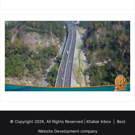
र्र
वा
ई
में
ढे
र
,
ए
क
सि
पा
ही
घा
य
ल
© Copyright 2026, All Rights Reserved | Khabar Inbox |
Best
Website Development company