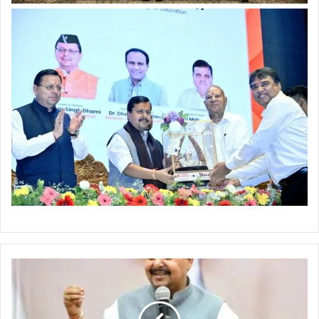
रा
ष्ट्री
य
अ