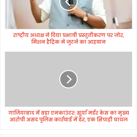
ध्य
क्ष
ने
दि
या
राष्ट्रीय अध्यक्ष ने दिया प्रभावी प्रस्तुतीकरण पर जोर,
प्र
मिशन हैट्रिक मे जुटने का आहवान
भा
वी
प्र
गा
स्तु
जि
ती
या
क
बा
र
द
ण
में
प
ब
र
ड़ा
जो
ए
र
गाजियाबाद में बड़ा एनकाउंटर: सूर्या मर्डर केस का मुख्य
न
,
आरोपी असद पुलिस कार्रवाई में ढेर, एक सिपाही घायल
का
मि
उं
श
ट