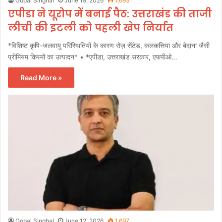
Gopal Singhal
June 19, 2026
1,693
एपीडा ने यूरोप में बनाई पैठ: उत्तराखंड की ताजी
लीची की इटली को पहली खेप निर्यात
*विशिष्ट कृषि-जलवायु परिस्थितियों के कारण रोज़ सेंटेड, कलकत्तिया और बेदाना जैसी
प्रीमियम किस्मों का उत्पादन* • *एपीडा, उत्तराखंड सरकार, एफपीओ…
Read More »
Gopal Singhal
June 12, 2026
1,697