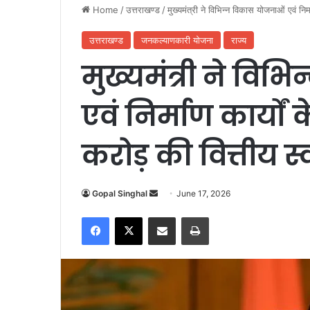
Home
/
उत्तराखण्ड
/
मुख्यमंत्री ने विभिन्न विकास योजनाओं एवं नि
उत्तराखण्ड
जनकल्याणकारी योजना
राज्य
मुख्यमंत्री ने वि
एवं निर्माण कार्यों 
करोड़ की वित्तीय स्
Gopal Singhal
S
June 17, 2026
e
Facebook
X
Share via Email
Print
n
d
a
n
e
m