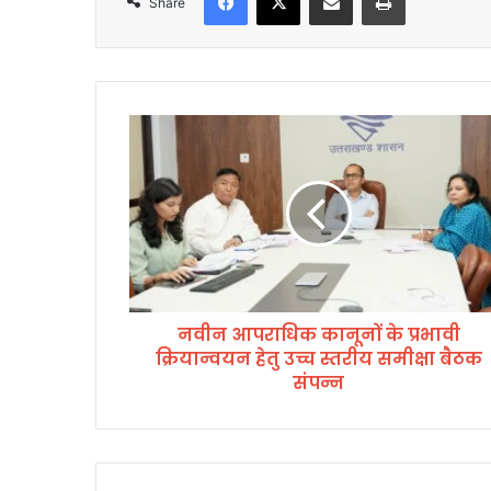
Share
न
वी
न
आ
प
रा
धि
क
का
नवीन आपराधिक कानूनों के प्रभावी
नू
क्रियान्वयन हेतु उच्च स्तरीय समीक्षा बैठक
नों
के
संपन्न
प्र
भा
वी
क्रि