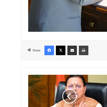
Facebook
X
Share via Email
Print
Share
मु
ख्य
मं
त्री
ने
वि