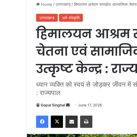
Home
/
उत्तराखण्ड
/
हिमालयन आश्रम सतखोल आध्यात्मिक चेतना एव
उत्तराखण्ड
धर्म-संस्कृति
हिमालयन आश्रम 
चेतना एवं सामाज
उत्कृष्ट केन्द्र : रा
ध्यान व्यक्ति को स्वयं से जोड़कर जीवन में
: राज्यपाल
Gopal Singhal
S
June 17, 2026
e
Facebook
X
Share via Email
Print
n
d
a