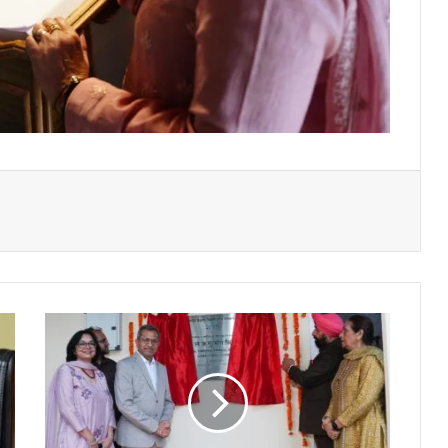
ए
री
ज
भा
र
त