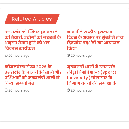
स्ता
तै
वः
या
डॉ
Related Articles
री
.
,
ध
जि
उत्तराखंड को स्किल हब बनाने
नाबार्ड ने राष्ट्रीय हथकरघा
न
ला
की तैयारी, उद्योगों की जरूरतों के
दिवस के अवसर पर मुंबई में तीन
सिं
प्र
अनुरूप तैयार होंगे कौशल
दिवसीय प्रदर्शनी का आयोजन
ह
विकास कार्यक्रम
किया
शा
रा
स
20 hours ago
20 hours ago
व
न
त
-
कॉमनवेल्थ गेम्स 2026 के
मुख्यमंत्री धामी ने उत्तराखंड
उत्तराखंड के पदक विजेताओं और
क्रीड़ा विश्वविद्यालय(Sports
न
प्रशिक्षकों को मुख्यमंत्री धामी ने
University )गौलापार के
ग
किया सम्मानित
निर्माण कार्यों की समीक्षा की
र
नि
20 hours ago
20 hours ago
ग
म
की
सं
यु
क्त