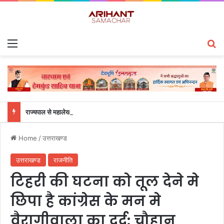
Menu
S
राज्यपाल से महालेखाकार, लेखापरीक्षा उत्तराखंड संजीव कुमार ने की शिष्टाचार भेंट
Home
/
उत्तराखण्ड
उत्तराखण्ड
राजनीति
टिहरी की घटना को तूल देने मे
छिपा है कांग्रेस के मन मे
वैरागीवाला का दर्द: चौहान