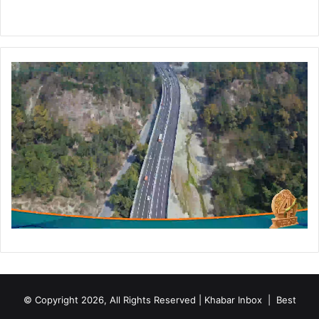
मु
हि
म
ते
ज
© Copyright 2026, All Rights Reserved | Khabar Inbox |
Best