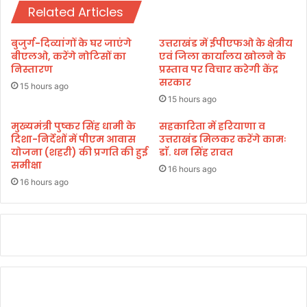
र्थि
न्ध
Related Articles
यों
अ
को
नु
बुजुर्ग-दिव्यांगों के घर जाएंगे
उत्तराखंड में ईपीएफओ के क्षेत्रीय
उ
सं
बीएलओ, करेंगे नोटिसों का
एवं जिला कार्यालय खोलने के
त्त
धा
निस्तारण
प्रस्ताव पर विचार करेगी केंद्र
रा
न
सरकार
15 hours ago
ख
ए
15 hours ago
ण्ड
वं
प
वि
मुख्यमंत्री पुष्कर सिंह धामी के
सहकारिता में हरियाणा व
रि
दिशा-निर्देशों में पीएम आवास
उत्तराखंड मिलकर करेंगे कामः
का
व
योजना (शहरी) की प्रगति की हुई
डाॅ. धन सिंह रावत
स
समीक्षा
ह
सं
16 hours ago
न
स्था
16 hours ago
नि
न
ग
में
म
1
की
1
ब
ए
सों
वं
में
1
मि
2