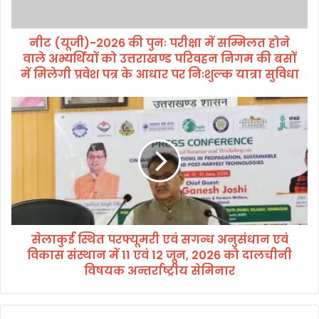
2
0
नीट (यूजी)-2026 की पुनः परीक्षा में सम्मिलत होने
2
वाले अभ्यर्थियों को उत्तराखण्ड परिवहन निगम की बसों
6
की
में मिलेगी प्रवेश पत्र के आधार पर निःशुल्क यात्रा सुविधा
पु
नः
से
प
ला
री
कु
क्षा
ई
में
स्थि
स
त
म्मि
प
ल
र
त
फ्यू
हो
सेलाकुई स्थित परफ्यूमरी एवं सगन्ध अनुसंधान एवं
म
ने
विकास संस्थान में 11 एवं 12 जून, 2026 को दालचीनी
री
वा
ए
विषयक अन्तर्राष्ट्रीय सेमिनार
ले
वं
अ
स
भ्य
ग