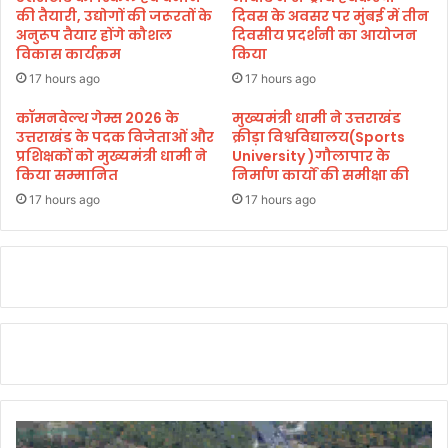
ज
बु
की तैयारी, उद्योगों की जरूरतों के
दिवस के अवसर पर मुंबई में तीन
ना
ल
अनुरूप तैयार होंगे कौशल
दिवसीय प्रदर्शनी का आयोजन
ओं
विकास कार्यक्रम
किया
डो
की
ज
17 hours ago
17 hours ago
सौ
र
गा
कॉमनवेल्थ गेम्स 2026 के
मुख्यमंत्री धामी ने उत्तराखंड
उत्तराखंड के पदक विजेताओं और
क्रीड़ा विश्वविद्यालय(Sports
त
प्रशिक्षकों को मुख्यमंत्री धामी ने
University )गौलापार के
किया सम्मानित
निर्माण कार्यों की समीक्षा की
17 hours ago
17 hours ago