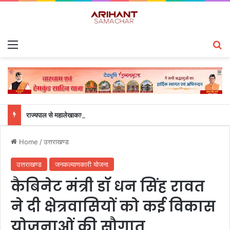
Menu
S
राज्यपाल से महालेखाकार, लेखापरीक्षा उत्तराखंड संजीव कुमार ने की शिष्टाचार भेंट
Home
/
उत्तराखण्ड
उत्तराखण्ड
जनकल्याणकारी योजना
कैबिनेट मंत्री डॉ धन सिंह रावत
ने दी क्षेत्रवासियों को कई विकास
योजनाओं की सौगात