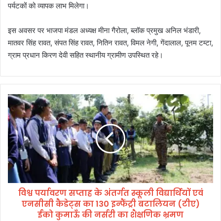
पर्यटकों को व्यापक लाभ मिलेगा।
इस अवसर पर भाजपा मंडल अध्यक्ष मीना गैरोला, ब्लॉक प्रमुख अनिल भंडारी,
मातवर सिंह रावत, संपत सिंह रावत, नितिन रावत, विमल नेगी, गेंदालाल, पूनम टम्टा,
ग्राम प्रधान किरण देवी सहित स्थानीय ग्रामीण उपस्थित रहे।
वि
श्व
प
र्या
व
र
ण
स
प्ता
विश्व पर्यावरण सप्ताह के अंतर्गत स्कूली विद्यार्थियों एवं
ह
एनसीसी कैडेट्स का 130 इन्फैंट्री बटालियन (टीए)
के
अं
ईको कुमाऊँ की नर्सरी का शैक्षणिक भ्रमण