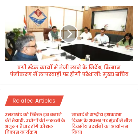
त
र्ग
ए
त
ग्री
स्कू
स्टै
ली
क
वि
का
द्या
र्यों
र्थि
में
यों
ते
ए
जी
वं
एग्री स्टैक कार्यों में तेजी लाने के निर्देश, किसान
ला
ए
पंजीकरण में लापरवाही पर होगी परेशानी: मुख्य सचिव
ने
न
के
सी
नि
सी
र्दे
कै
Related Articles
श
डे
,
ट्स
कि
उत्तराखंड को स्किल हब बनाने
नाबार्ड ने राष्ट्रीय हथकरघा
का
सा
की तैयारी, उद्योगों की जरूरतों के
दिवस के अवसर पर मुंबई में तीन
1
न
अनुरूप तैयार होंगे कौशल
दिवसीय प्रदर्शनी का आयोजन
3
विकास कार्यक्रम
किया
पं
0