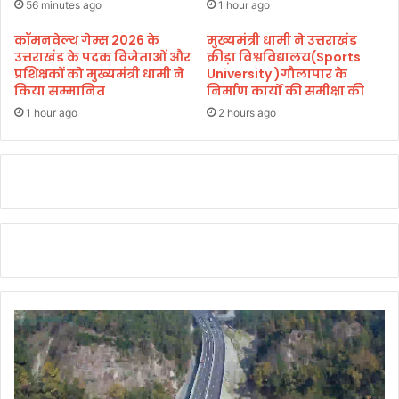
जी
56 minutes ago
1 hour ago
इ
क
न्फैं
र
कॉमनवेल्थ गेम्स 2026 के
मुख्यमंत्री धामी ने उत्तराखंड
ट्री
उत्तराखंड के पदक विजेताओं और
क्रीड़ा विश्वविद्यालय(Sports
ण
प्रशिक्षकों को मुख्यमंत्री धामी ने
University )गौलापार के
ब
में
किया सम्मानित
निर्माण कार्यों की समीक्षा की
टा
ला
लि
प
1 hour ago
2 hours ago
य
र
न
वा
(
ही
टी
प
ए
र
)
हो
ई
गी
को
प
कु
रे
मा
शा
ऊँ
नी
की
:
न
मु
र्स
ख्य
री
स