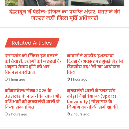
ल
ल
हो
देहरादून में पेट्रोल-डीजल का पर्याप्त भंडार, घबराने की
-
गा
जरूरत नहीं: जिला पूर्ति अधिकारी
डी
स
ज
मा
ल
प
का
न
Related Articles
प
,
र्या
चा
प्त
उत्तराखंड को स्किल हब बनाने
नाबार्ड ने राष्ट्रीय हथकरघा
र
भं
की तैयारी, उद्योगों की जरूरतों के
दिवस के अवसर पर मुंबई में तीन
म
डा
अनुरूप तैयार होंगे कौशल
दिवसीय प्रदर्शनी का आयोजन
ह
विकास कार्यक्रम
किया
र
त्व
,
1 hour ago
1 hour ago
पू
घ
र्ण
ब
कॉमनवेल्थ गेम्स 2026 के
मुख्यमंत्री धामी ने उत्तराखंड
प्र
उत्तराखंड के पदक विजेताओं और
क्रीड़ा विश्वविद्यालय(Sports
रा
प्रशिक्षकों को मुख्यमंत्री धामी ने
University )गौलापार के
स्ता
ने
किया सम्मानित
निर्माण कार्यों की समीक्षा की
व
की
हों
ज
2 hours ago
2 hours ago
गे
रू
पा
र