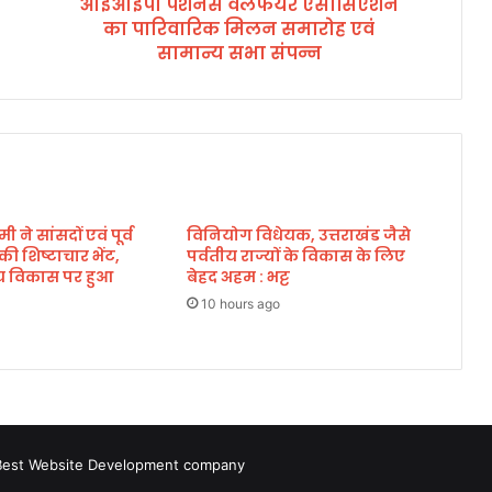
आईआईपी पेंशनर्स वेलफेयर एसोसिएशन
वे
का पारिवारिक मिलन समारोह एवं
ल
फे
सामान्य सभा संपन्न
य
र
ए
सो
सि
ए
श
मी ने सांसदों एवं पूर्व
विनियोग विधेयक, उत्तराखंड जैसे
न
े की शिष्टाचार भेंट,
पर्वतीय राज्यों के विकास के लिए
का
्रीय विकास पर हुआ
बेहद अहम : भट्ट
पा
रि
10 hours ago
वा
रि
क
मि
ल
न
Best Website Development company
स
मा