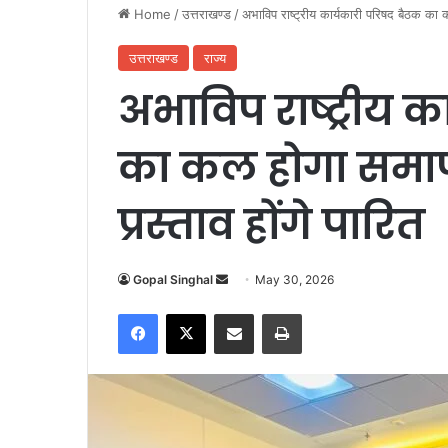
Home
/
उत्तराखण्ड
/
अभाविप राष्ट्रीय कार्यकारी परिषद बैठक का कल
उत्तराखण्ड
राज्य
अभाविप राष्ट्रीय 
का कल होगा समापन
प्रस्ताव होंगे पारित
Gopal Singhal
S
May 30, 2026
e
Facebook
X
Share via Email
Print
n
d
a
n
e
m