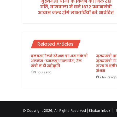
मुख्यमंत्री धामी के विजन को मिल रही
न
गति, बागवाला में बने 1872 प्रधानमंत्री
को
मि
आवास जल्द होंगे लाभार्थियों को आवंटित
ल
र
ही
ग
ति
Related Articles
,
बा
बनबसा रेलवे स्टेशन पर अब रुकेगी
मुख्यमंत्री धा
ग
अछनेरा-टनकपुर एक्सप्रेस, रेल
मुख्यमंत्री स
वा
मंत्री ने दी स्वीकृति
राज्य व क्षेत
ला
मंथन
में
9 hours ago
9 hours ago
ब
ने
1
8
7
2
© Copyright 2026, All Rights Reserved | Khabar Inbox |
प्र
धा