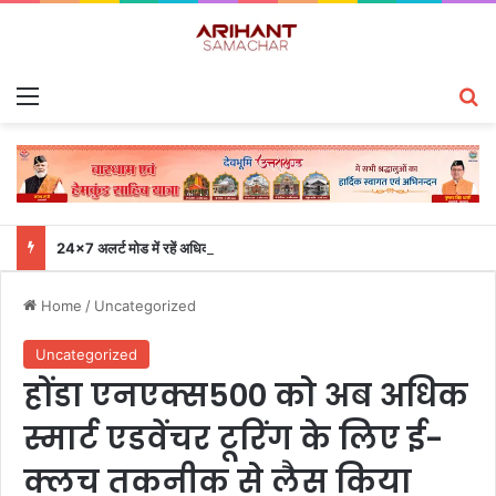
Menu
S
24×7 अलर्ट मोड में रहें अधिकारी-मुख्य सचिव एसईओसी से लगातार जनपदों के साथ समन्वय बनाए रखने के निर्देश
Home
/
Uncategorized
Uncategorized
होंडा एनएक्स500 को अब अधिक
स्मार्ट एडवेंचर टूरिंग के लिए ई-
क्लच तकनीक से लैस किया