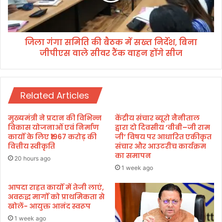
ब
ति
ना
की
या
बै
बं
जिला गंगा समिति की बैठक में सख्त निर्देश, बिना
ठ
ध
जीपीएस वाले सीवर टैंक वाहन होंगे सीज
क
क
में
,
स
मा
ख्त
म
Related Articles
नि
ला
र्दे
सा
श
मुख्यमंत्री ने प्रदान की विभिन्न
केंद्रीय संचार ब्यूरो नैनीताल
म
,
विकास योजनाओं एवं निर्माण
द्वारा दो दिवसीय ‘वीबी–जी राम
ने
बि
कार्यों के लिए ₹1967 करोड़ की
जी’ विषय पर आधारित एकीकृत
आ
वित्तीय स्वीकृति
संचार और आउटरीच कार्यक्रम
ना
का समापन
ने
जी
20 hours ago
के
पी
1 week ago
बा
ए
द
आपदा राहत कार्यों में तेजी लाएं,
स
अवरुद्ध मार्गों को प्राथमिकता से
हु
वा
खोलें- आयुक्त आनंद स्वरूप
आ
ले
स
सी
1 week ago