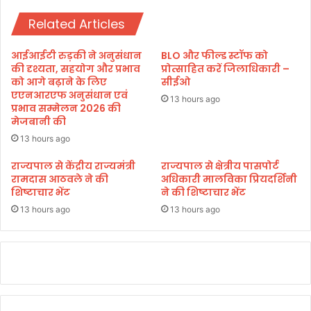
के
बि
लि
Related Articles
त
ए
मा
ई
म
आईआईटी रुड़की ने अनुसंधान
BLO और फील्ड स्टॉफ को
-
लों
की दृश्यता, सहयोग और प्रभाव
प्रोत्साहित करें जिलाधिकारी –
क्ल
का
को आगे बढ़ाने के लिए
सीईओ
च
एएनआरएफ अनुसंधान एवं
सौ
13 hours ago
प्रभाव सम्मेलन 2026 की
त
हा
मेजबानी की
क
र्द
नी
पू
13 hours ago
क
र्ण
राज्यपाल से केंद्रीय राज्यमंत्री
राज्यपाल से क्षेत्रीय पासपोर्ट
से
नि
रामदास आठवले ने की
अधिकारी मालविका प्रियदर्शिनी
लै
स्ता
शिष्टाचार भेंट
ने की शिष्टाचार भेंट
स
र
कि
13 hours ago
13 hours ago
ण
या
ग
या
है