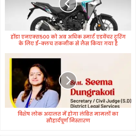
ए
क्स
5
0
0
होंडा एनएक्स500 को अब अधिक स्मार्ट एडवेंचर टूरिंग
को
के लिए ई-क्लच तकनीक से लैस किया गया है
अ
ब
अ
वि
धि
शे
क
ष
स्मा
लो
र्ट
क
ए
अ
ड
दा
वें
ल
च
त
र
विशेष लोक अदालत में होगा लंबित मामलों का
में
टू
सौहार्दपूर्ण निस्तारण
हो
रिं
गा
ग
लं