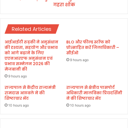
ह
गहरा शोक
ट
को
ना
सं
प
बो
र
धि
Related Articles
मु
त
ख्य
कि
मं
आईआईटी रुड़की ने अनुसंधान
BLO और फील्ड स्टॉफ को
या
त्री
की दृश्यता, सहयोग और प्रभाव
प्रोत्साहित करें जिलाधिकारी –
धा
को आगे बढ़ाने के लिए
सीईओ
एएनआरएफ अनुसंधान एवं
मी
9 hours ago
प्रभाव सम्मेलन 2026 की
ने
मेजबानी की
ज
ता
9 hours ago
या
राज्यपाल से केंद्रीय राज्यमंत्री
राज्यपाल से क्षेत्रीय पासपोर्ट
ग
रामदास आठवले ने की
अधिकारी मालविका प्रियदर्शिनी
ह
शिष्टाचार भेंट
ने की शिष्टाचार भेंट
रा
10 hours ago
10 hours ago
शो
क