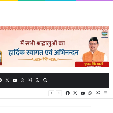
Facebook
X
YouTube
WhatsApp
Random Article
Switch skin
Search for
Facebook
X
YouTube
WhatsApp
Random
Si