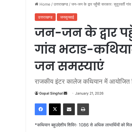
Home
/
उत्तराखण्ड
/
जन-जन के द्वार पहुँची सरकारः सुदूरवर्ती गा
उत्तराखण्ड
जनसुनवाई
जन-जन के द्वार पहु
गांव भटाड-कथियान 
जन समस्याएं
राजकीय इंटर कालेज कथियान में आयोजित शि
Gopal Singhal
S
January 21, 2026
e
Facebook
X
Share via Email
Print
n
d
a
*कथियान बहुउद्देशीय शिविरः 1086 से अधिक लाभार्थियों को मि
n