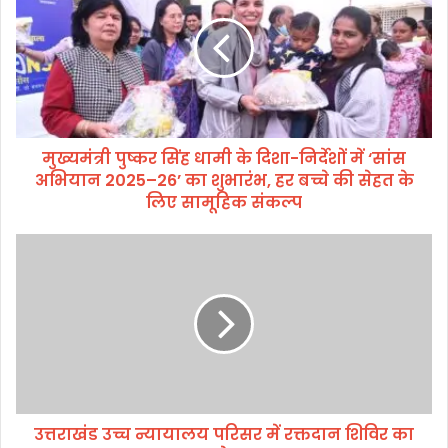
मं
त्री
पु
ष्क
र
सिं
ह
मुख्यमंत्री पुष्कर सिंह धामी के दिशा-निर्देशों में ‘सांस
धा
अभियान 2025–26’ का शुभारंभ, हर बच्चे की सेहत के
मी
के
लिए सामूहिक संकल्प
दि
शा
उ
-
त्त
नि
रा
र्दे
खं
शों
ड
में
उ
‘
च्च
सां
न्या
स
या
अ
उत्तराखंड उच्च न्यायालय परिसर में रक्तदान शिविर का
ल