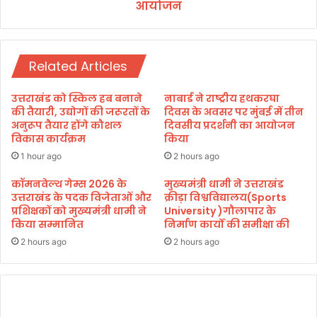
भि
आयोजन
य
या
प
न
रि
2
स
0
Related Articles
र
2
में
5
र
उत्तराखंड को स्किल हब बनाने
नाबार्ड ने राष्ट्रीय हथकरघा
–
क्त
की तैयारी, उद्योगों की जरूरतों के
दिवस के अवसर पर मुंबई में तीन
2
दा
अनुरूप तैयार होंगे कौशल
दिवसीय प्रदर्शनी का आयोजन
6
विकास कार्यक्रम
किया
न
’
शि
1 hour ago
2 hours ago
का
वि
शु
र
कॉमनवेल्थ गेम्स 2026 के
मुख्यमंत्री धामी ने उत्तराखंड
भा
उत्तराखंड के पदक विजेताओं और
क्रीड़ा विश्वविद्यालय(Sports
का
प्रशिक्षकों को मुख्यमंत्री धामी ने
University )गौलापार के
रं
आ
किया सम्मानित
निर्माण कार्यों की समीक्षा की
भ
यो
,
ज
2 hours ago
2 hours ago
ह
न
र
ब
च्चे
की