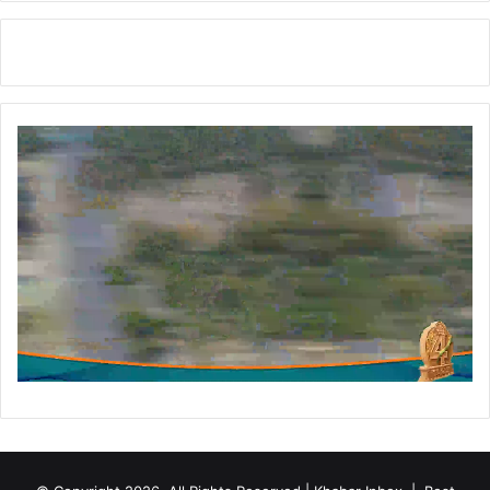
से
ह
त
के
लि
ए
सा
मू
हि
क
सं
क
ल्प