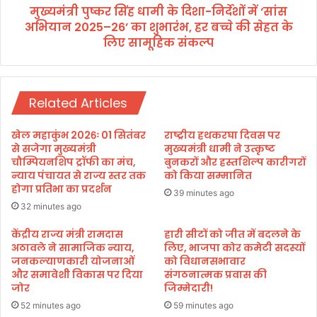
र
मुख्यमंत्री पुष्कर सिंह धामी के दिशा-निर्देशों में ‘सांस
धा
सु
अभियान 2025–26’ का शुभारंभ, हर बच्चे की सेहत के
मी
धा
के
लिए सामूहिक संकल्प
र
दि
का
शा
र्य
-
यो
नि
Related Articles
ज
र्दे
ना
शों
खेल महाकुंभ 2026ः 01 सितंबर
राष्ट्रीय हथकरघा दिवस पर
के
में
से सजेगा मुख्यमंत्री
मुख्यमंत्री धामी ने उत्कृष्ट
त
‘
चौम्पियनशिप ट्रॉफी का मंच,
बुनकरों और हस्तशिल्प कारीगरों
ह
सां
न्याय पंचायत से राज्य स्तर तक
को किया सम्मानित
त
होगा प्रतिभा का प्रदर्शन
स
39 minutes ago
टॉ
अ
32 minutes ago
प
भि
अ
केंद्रीय राज्य मंत्री रामदास
हारी सीटों को जीत में बदलने के
या
ची
अठावले ने सामाजिक न्याय,
लिए, भाजपा कोर कमेटी सदस्यों
न
जनकल्याणकारी योजनाओं
को विधानसभावार
व
2
और समावेशी विकास पर दिया
संगठनात्मक प्रवास की
र्स
0
जोर
जिम्मेदारी!
पु
2
र
52 minutes ago
59 minutes ago
5