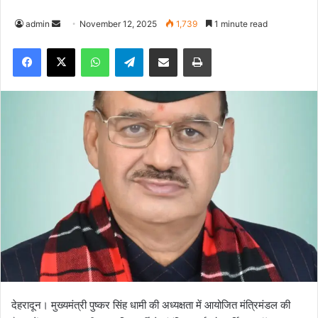
admin
S
November 12, 2025
1,739
1 minute read
e
Facebook
X
WhatsApp
Telegram
Share via Email
Print
n
d
a
n
e
m
a
i
l
देहरादून। मुख्यमंत्री पुष्कर सिंह धामी की अध्यक्षता में आयोजित मंत्रिमंडल की